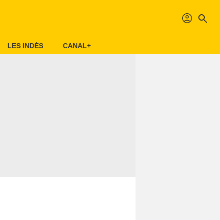
profil
search
LES INDÉS
CANAL+