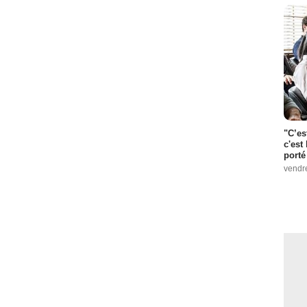
"C’es
c'est 
porté
vendr