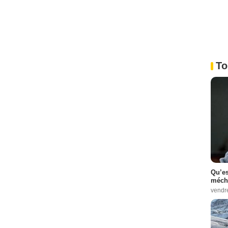
To
Qu’es
méch
vendr