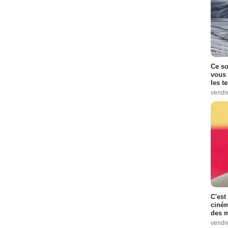
Ce so
vous 
les t
vendr
C'est
ciném
des m
vendr