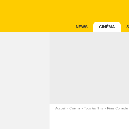
NEWS
CINÉMA
S
Accueil
Cinéma
Tous les films
Films Comédie