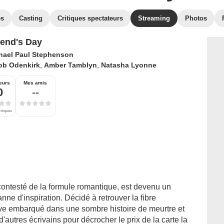
es
Casting
Critiques spectateurs
Streaming
Photos
riend's Day
hael Paul Stephenson
ob Odenkirk
,
Amber Tamblyn
,
Natasha Lyonne
eurs
Mes amis
0
--
ritiques
contesté de la formule romantique, est devenu un
e d'inspiration. Décidé à retrouver la fibre
rouve embarqué dans une sombre histoire de meurtre et
'autres écrivains pour décrocher le prix de la carte la