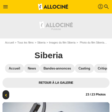
profil
menu
search
Accueil
Tous les films
Siberia
Images du film Siberia
Photo du film Siberia - Photo 23
Siberia
Accueil
News
Bandes-annonces
Casting
Critiques
RETOUR À LA GALERIE
23
/ 23 Photos