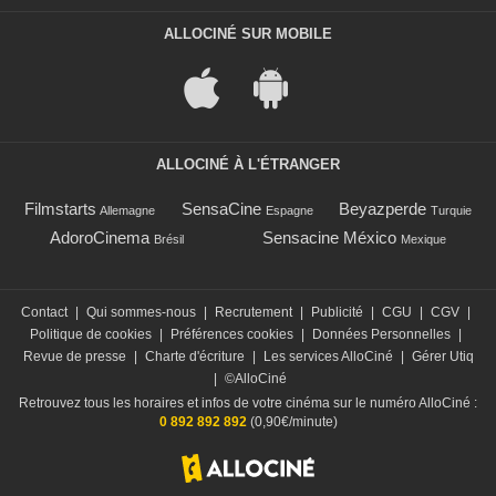
ALLOCINÉ SUR MOBILE
ALLOCINÉ À L'ÉTRANGER
Filmstarts
SensaCine
Beyazperde
Allemagne
Espagne
Turquie
AdoroCinema
Sensacine México
Brésil
Mexique
Contact
|
Qui sommes-nous
|
Recrutement
|
Publicité
|
CGU
|
CGV
|
Politique de cookies
|
Préférences cookies
|
Données Personnelles
|
Revue de presse
|
Charte d'écriture
|
Les services AlloCiné
|
Gérer Utiq
|
©AlloCiné
Retrouvez tous les horaires et infos de votre cinéma sur le numéro AlloCiné :
0 892 892 892
(0,90€/minute)