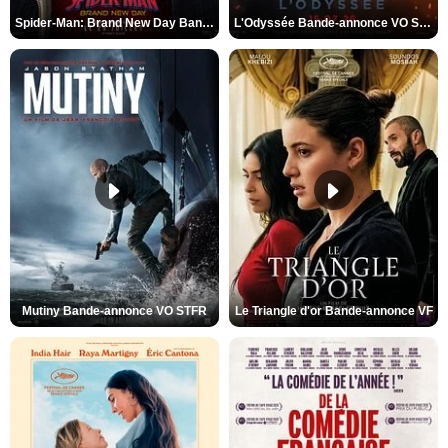
Spider-Man: Brand New Day Bande-annonce VO STFR
L'Odyssée Bande-annonce VO STFR
Mutiny Bande-annonce VO STFR
Le Triangle d'or Bande-annonce VF