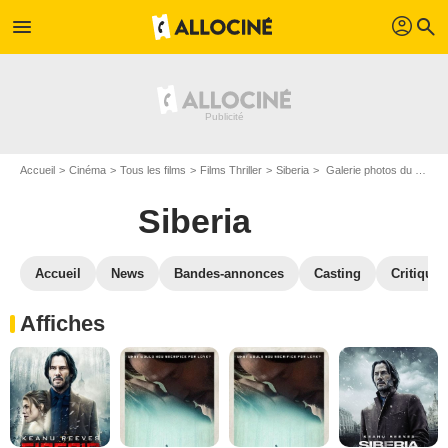
profil
menu
search
Accueil
Cinéma
Tous les films
Films Thriller
Siberia
Galerie photos du film Siberia
Siberia
Accueil
News
Bandes-annonces
Casting
Critiques
Affiches