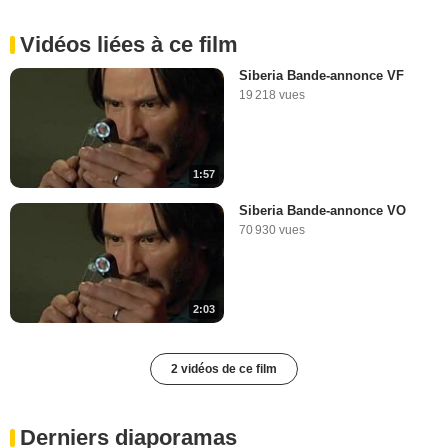
Vidéos liées à ce film
Siberia Bande-annonce VF
19 218 vues
1:57
Siberia Bande-annonce VO
70 930 vues
2:03
2 vidéos de ce film
Derniers diaporamas