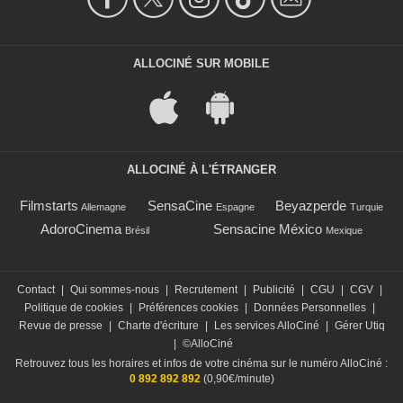
ALLOCINÉ SUR MOBILE
ALLOCINÉ À L'ÉTRANGER
Filmstarts
SensaCine
Beyazperde
Allemagne
Espagne
Turquie
AdoroCinema
Sensacine México
Brésil
Mexique
Contact
|
Qui sommes-nous
|
Recrutement
|
Publicité
|
CGU
|
CGV
|
Politique de cookies
|
Préférences cookies
|
Données Personnelles
|
Revue de presse
|
Charte d'écriture
|
Les services AlloCiné
|
Gérer Utiq
|
©AlloCiné
Retrouvez tous les horaires et infos de votre cinéma sur le numéro AlloCiné :
0 892 892 892
(0,90€/minute)