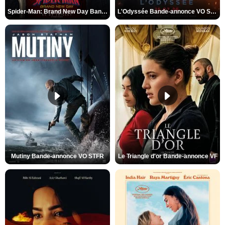
Spider-Man: Brand New Day Bande-annonce VO STFR
L'Odyssée Bande-annonce VO STFR
Mutiny Bande-annonce VO STFR
Le Triangle d'or Bande-annonce VF