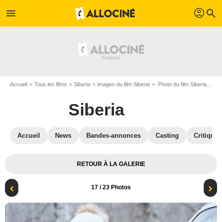
profil
menu
search
Accueil
Tous les films
Siberia
Images du film Siberia
Photo du film Siberia - Photo 17
Siberia
Accueil
News
Bandes-annonces
Casting
Critiques
RETOUR À LA GALERIE
17
/ 23 Photos