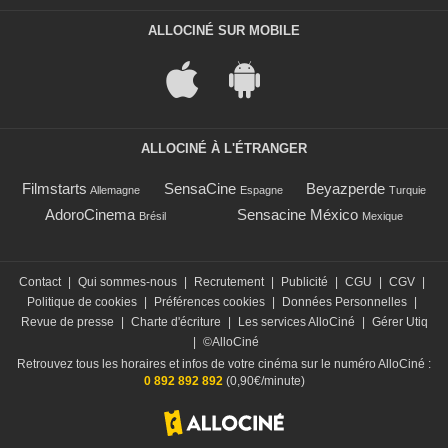
ALLOCINÉ SUR MOBILE
ALLOCINÉ À L'ÉTRANGER
Filmstarts
SensaCine
Beyazperde
Allemagne
Espagne
Turquie
AdoroCinema
Sensacine México
Brésil
Mexique
Contact
|
Qui sommes-nous
|
Recrutement
|
Publicité
|
CGU
|
CGV
|
Politique de cookies
|
Préférences cookies
|
Données Personnelles
|
Revue de presse
|
Charte d'écriture
|
Les services AlloCiné
|
Gérer Utiq
|
©AlloCiné
Retrouvez tous les horaires et infos de votre cinéma sur le numéro AlloCiné :
0 892 892 892
(0,90€/minute)