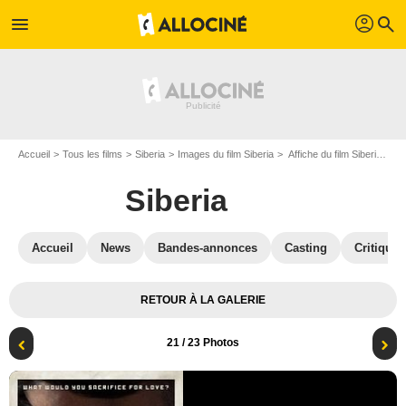
profil
menu
search
Accueil
Tous les films
Siberia
Images du film Siberia
Affiche du film Siberia - Photo 21
Siberia
Accueil
News
Bandes-annonces
Casting
Critiques
RETOUR À LA GALERIE
21
/ 23 Photos