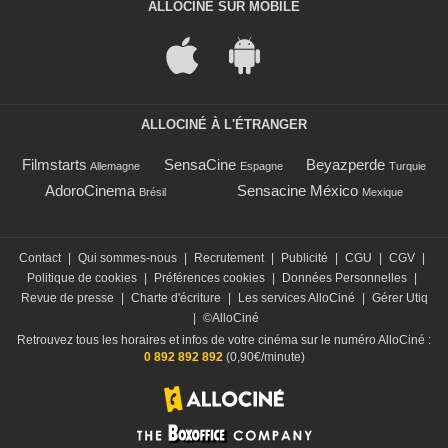
ALLOCINÉ SUR MOBILE
ALLOCINÉ À L'ÉTRANGER
Filmstarts
SensaCine
Beyazperde
Allemagne
Espagne
Turquie
AdoroCinema
Sensacine México
Brésil
Mexique
Contact
|
Qui sommes-nous
|
Recrutement
|
Publicité
|
CGU
|
CGV
|
Politique de cookies
|
Préférences cookies
|
Données Personnelles
|
Revue de presse
|
Charte d'écriture
|
Les services AlloCiné
|
Gérer Utiq
|
©AlloCiné
Retrouvez tous les horaires et infos de votre cinéma sur le numéro AlloCiné :
0 892 892 892
(0,90€/minute)