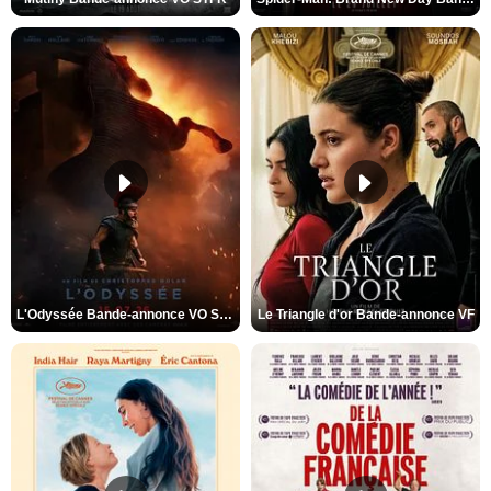
L'Odyssée Bande-annonce VO STFR
Le Triangle d'or Bande-annonce VF