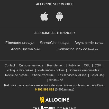
ALLOCINÉ SUR MOBILE
ALLOCINÉ À L'ÉTRANGER
Filmstarts
SensaCine
Beyazperde
Allemagne
Espagne
Turquie
AdoroCinema
Sensacine México
Brésil
Mexique
Contact
|
Qui sommes-nous
|
Recrutement
|
Publicité
|
CGU
|
CGV
|
Politique de cookies
|
Préférences cookies
|
Données Personnelles
|
Revue de presse
|
Charte d'écriture
|
Les services AlloCiné
|
Gérer Utiq
|
©AlloCiné
Retrouvez tous les horaires et infos de votre cinéma sur le numéro AlloCiné :
0 892 892 892
(0,90€/minute)