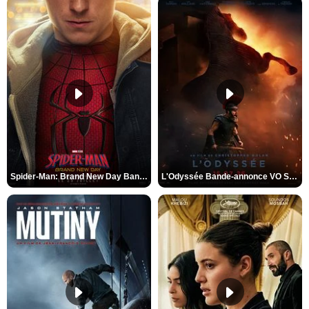
Spider-Man: Brand New Day Bande-annonce VO STFR
L'Odyssée Bande-annonce VO STFR