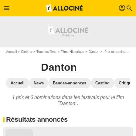
profil
menu
search
Accueil
Cinéma
Tous les films
Films Historique
Danton
Prix et nominations pour Danton
Danton
Accueil
News
Bandes-annonces
Casting
Critiques
1 prix et 6 nominations dans les festivals pour le film
"Danton".
Résultats annoncés