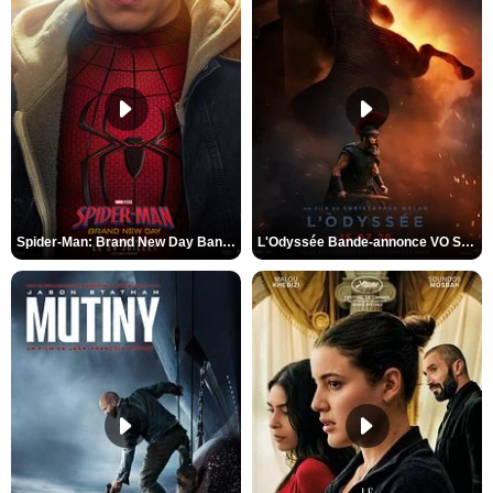
Spider-Man: Brand New Day Bande-annonce VO STFR
L'Odyssée Bande-annonce VO STFR