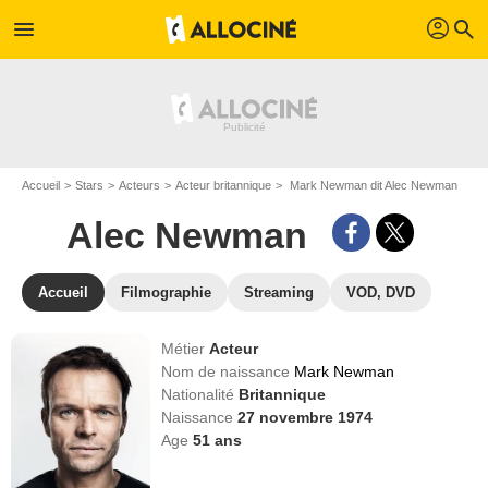
profil
menu
search
Accueil
Stars
Acteurs
Acteur britannique
Mark Newman dit Alec Newman
Alec Newman
Accueil
Filmographie
Streaming
VOD, DVD
Métier
Acteur
Nom de naissance
Mark Newman
Nationalité
Britannique
Naissance
27 novembre 1974
Age
51
ans