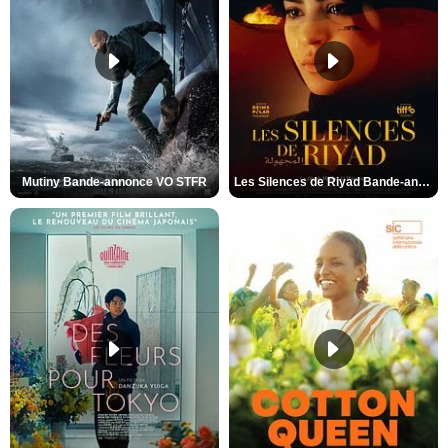
Mutiny Bande-annonce VO STFR
Les Silences de Riyad Bande-annonce VO STFR