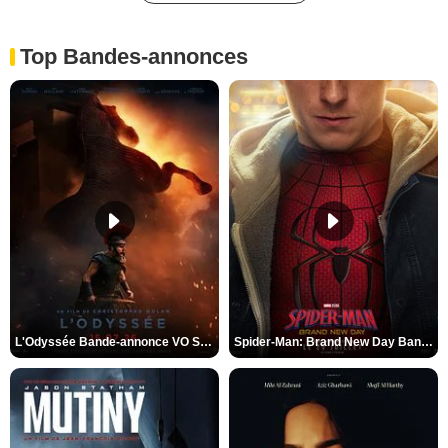
Top Bandes-annonces
L'Odyssée Bande-annonce VO STFR
Spider-Man: Brand New Day Bande-annonce VO STFR