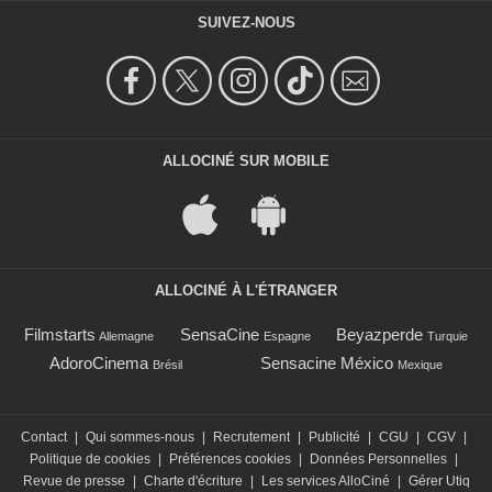
SUIVEZ-NOUS
ALLOCINÉ SUR MOBILE
ALLOCINÉ À L'ÉTRANGER
Filmstarts
SensaCine
Beyazperde
Allemagne
Espagne
Turquie
AdoroCinema
Sensacine México
Brésil
Mexique
Contact
|
Qui sommes-nous
|
Recrutement
|
Publicité
|
CGU
|
CGV
|
Politique de cookies
|
Préférences cookies
|
Données Personnelles
|
Revue de presse
|
Charte d'écriture
|
Les services AlloCiné
|
Gérer Utiq