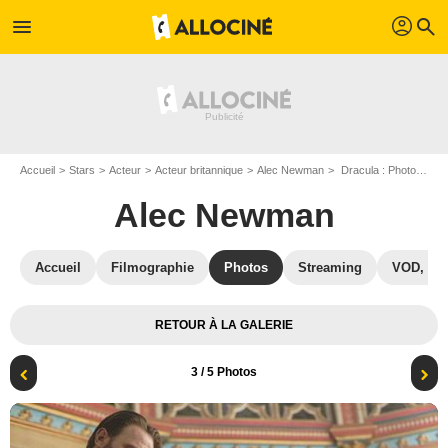
profil
menu
search
Accueil
Stars
Acteur
Acteur britannique
Alec Newman
Dracula : Photo Thomas Kretschmann, Alec Newman, Jonathan Rhys Meyers
Alec Newman
Accueil
Filmographie
Photos
Streaming
VOD, DV
RETOUR À LA GALERIE
3
/ 5 Photos