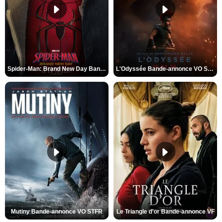
Spider-Man: Brand New Day Bande-annonce VO STFR
L'Odyssée Bande-annonce VO STFR
Mutiny Bande-annonce VO STFR
Le Triangle d'or Bande-annonce VF