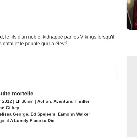
 le fils d'un noble, kidnappé par les Vikings lorsqu'il
s natal et le peuple qui l'a élevé.
uite mortelle
er 2012
|
1h 38min
|
Action
,
Aventure
,
Thriller
ian Gilbey
elissa George
,
Ed Speleers
,
Eamonn Walker
iginal
A Lonely Place to Die