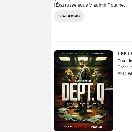
l'État russe sous Vladimir Poutine.
STREAMING
Les D
Date de
Créée 
Avec
A