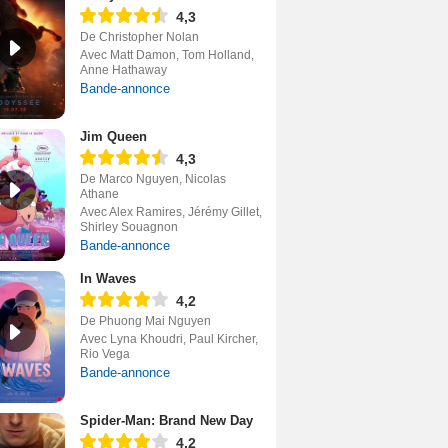
4,3
De Christopher Nolan
Avec Matt Damon, Tom Holland,
Anne Hathaway
Bande-annonce
Jim Queen
4,3
De Marco Nguyen, Nicolas
Athane
Avec Alex Ramires, Jérémy Gillet,
Shirley Souagnon
Bande-annonce
In Waves
4,2
De Phuong Mai Nguyen
Avec Lyna Khoudri, Paul Kircher,
Rio Vega
Bande-annonce
Spider-Man: Brand New Day
4,2