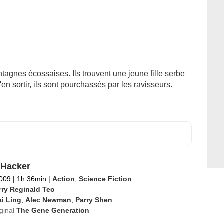
tagnes écossaises. Ils trouvent une jeune fille serbe
'en sortir, ils sont pourchassés par les ravisseurs.
r Hacker
2009
|
1h 36min
|
Action
,
Science Fiction
rry Reginald Teo
i Ling
,
Alec Newman
,
Parry Shen
iginal
The Gene Generation