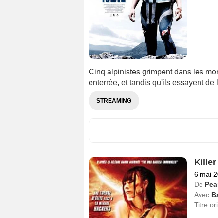
Cinq alpinistes grimpent dans les mon
enterrée, et tandis qu'ils essayent de l
STREAMING
Kille
6 mai 
De
Pea
Avec
Ba
Titre or