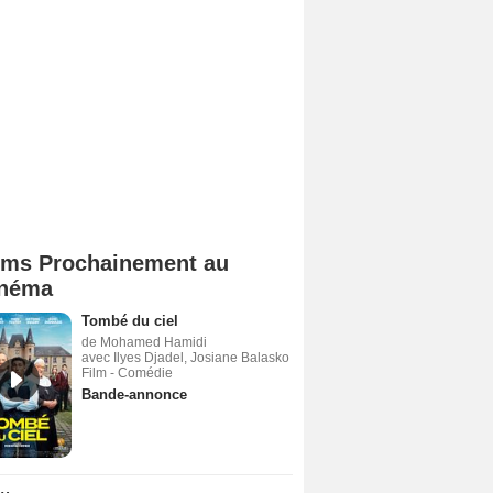
lms Prochainement au
néma
Tombé du ciel
de Mohamed Hamidi
avec Ilyes Djadel, Josiane Balasko
Film - Comédie
Bande-annonce