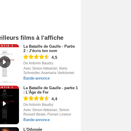
illeurs films à l'affiche
La Bataille de Gaulle - Partie
2 : J’écris ton nom
4,5
De Antonin Baudry
Avec Simon Abkarian, Niels
Schneider, Anamaria Vartolomei
Bande-annonce
La Bataille de Gaulle - partie 1
: L'Âge de Fer
4,4
De Antonin Baudry
Avec Simon Abkarian, Simon
Russell Beale, Florian Lesieur
Bande-annonce
L'Odyssée