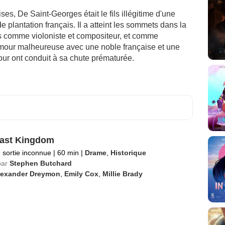
s, De Saint-Georges était le fils illégitime d'une
de plantation français. Il a atteint les sommets dans la
ois comme violoniste et compositeur, et comme
amour malheureuse avec une noble française et une
cour ont conduit à sa chute prématurée.
ast Kingdom
 sortie inconnue
|
60 min
|
Drame
,
Historique
par
Stephen Butchard
lexander Dreymon
,
Emily Cox
,
Millie Brady