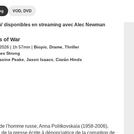
ng
VOD, DVD
 TV disponibles en streaming avec Alec Newman
 of War
 2026
|
1h 57min
|
Biopic
,
Drame
,
Thriller
es Strong
axine Peake
,
Jason Isaacs
,
Ciarán Hinds
s de l'homme russe, Anna Politkovskaïa (1958-2006),
e de la presse écrite à dénonciatrice de la corruption de