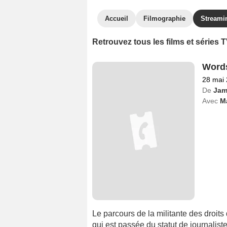
Accueil
Filmographie
Streami
Retrouvez tous les films et séries
Words
28 mai
De
Jam
Avec
M
Le parcours de la militante des droit
qui est passée du statut de journalist