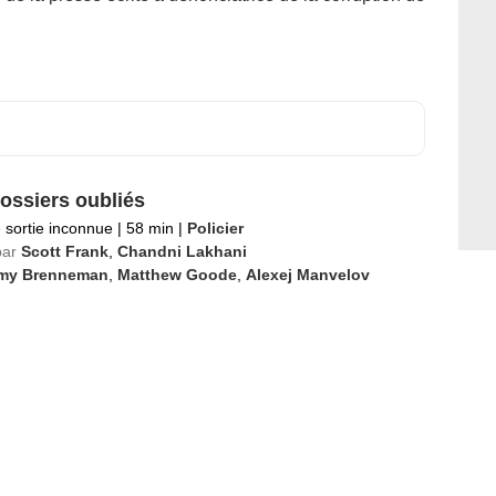
ossiers oubliés
 sortie inconnue
|
58 min
|
Policier
par
Scott Frank
,
Chandni Lakhani
my Brenneman
,
Matthew Goode
,
Alexej Manvelov