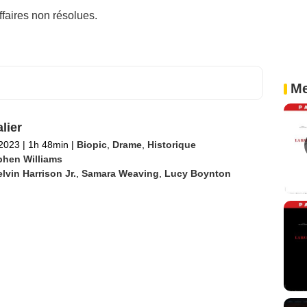
faires non résolues.
Me
lier
 2023
|
1h 48min
|
Biopic
,
Drame
,
Historique
phen Williams
lvin Harrison Jr.
,
Samara Weaving
,
Lucy Boynton