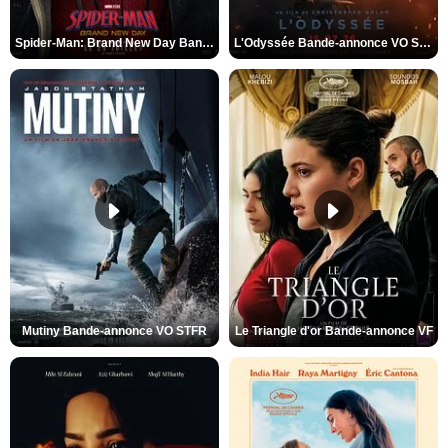
Spider-Man: Brand New Day Bande-annonce VO STFR
L'Odyssée Bande-annonce VO STFR
Mutiny Bande-annonce VO STFR
Le Triangle d'or Bande-annonce VF