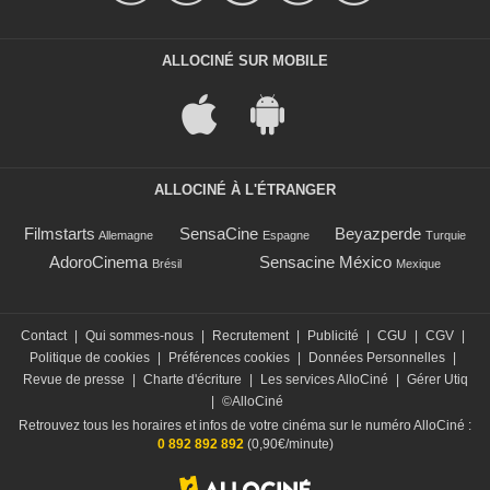
ALLOCINÉ SUR MOBILE
ALLOCINÉ À L'ÉTRANGER
Filmstarts
SensaCine
Beyazperde
Allemagne
Espagne
Turquie
AdoroCinema
Sensacine México
Brésil
Mexique
Contact
|
Qui sommes-nous
|
Recrutement
|
Publicité
|
CGU
|
CGV
|
Politique de cookies
|
Préférences cookies
|
Données Personnelles
|
Revue de presse
|
Charte d'écriture
|
Les services AlloCiné
|
Gérer Utiq
|
©AlloCiné
Retrouvez tous les horaires et infos de votre cinéma sur le numéro AlloCiné :
0 892 892 892
(0,90€/minute)