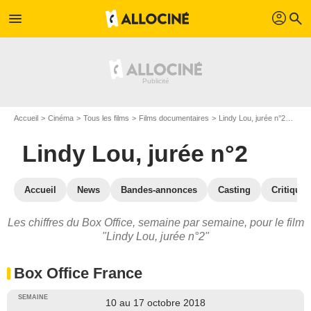
profil
menu
search
Accueil
Cinéma
Tous les films
Films documentaires
Lindy Lou, jurée n°2
Lind
Lindy Lou, jurée n°2
Accueil
News
Bandes-annonces
Casting
Critiques
Les chiffres du Box Office, semaine par semaine, pour le film
"Lindy Lou, jurée n°2"
Box Office France
10 au 17 octobre 2018