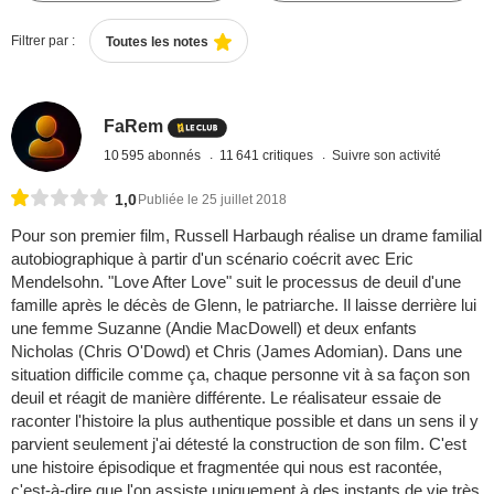
Filtrer par :
Toutes les notes
FaRem
10 595 abonnés
11 641 critiques
Suivre son activité
1,0
Publiée le 25 juillet 2018
Pour son premier film, Russell Harbaugh réalise un drame familial
autobiographique à partir d'un scénario coécrit avec Eric
Mendelsohn. "Love After Love" suit le processus de deuil d'une
famille après le décès de Glenn, le patriarche. Il laisse derrière lui
une femme Suzanne (Andie MacDowell) et deux enfants
Nicholas (Chris O'Dowd) et Chris (James Adomian). Dans une
situation difficile comme ça, chaque personne vit à sa façon son
deuil et réagit de manière différente. Le réalisateur essaie de
raconter l'histoire la plus authentique possible et dans un sens il y
parvient seulement j'ai détesté la construction de son film. C'est
une histoire épisodique et fragmentée qui nous est racontée,
c'est-à-dire que l'on assiste uniquement à des instants de vie très