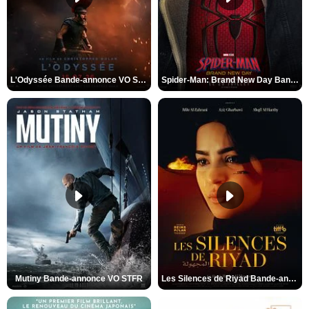
L'Odyssée Bande-annonce VO STFR
Spider-Man: Brand New Day Bande-annonce VO STFR
Mutiny Bande-annonce VO STFR
Les Silences de Riyad Bande-annonce VO STFR