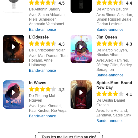
4,5
4,4
De Antonin Baudry
De Antonin Baudry
Avec Simon Abkarian,
Avec Simon Abkarian,
Niels Schneider,
Simon Russell Beale,
Anamaria Vartolomei
Florian Lesieur
Bande-annonce
Bande-annonce
L'Odyssée
Jim Queen
4,3
4,3
De Christopher Nolan
De Marco Nguyen,
Nicolas Athane
Avec Matt Damon, Tom
Holland, Anne
Avec Alex Ramires,
Hathaway
Jérémy Gillet, Shirley
Souagnon
Bande-annonce
Bande-annonce
In Waves
Spider-Man: Brand
New Day
4,2
4,1
De Phuong Mai
Nguyen
De Destin Daniel
Cretton
Avec Lyna Khoudri,
Paul Kircher, Rio Vega
Avec Tom Holland,
Zendaya, Sadie Sink
Bande-annonce
Bande-annonce
Tous les meilleurs films au ciné