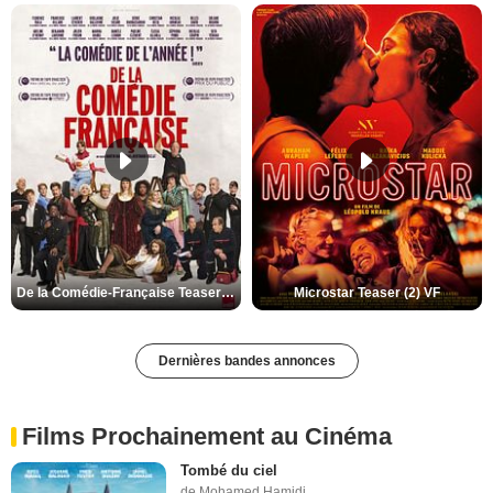
De la Comédie-Française Teaser (3) VF
Microstar Teaser (2) VF
Dernières bandes annonces
Films Prochainement au Cinéma
Tombé du ciel
de Mohamed Hamidi