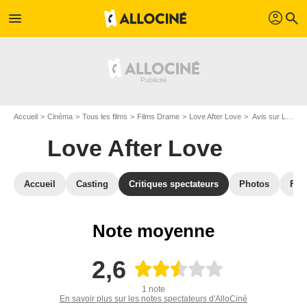
profil
menu
search
Accueil
Cinéma
Tous les films
Films Drame
Love After Love
Avis sur Love After Love
Love After Love
Accueil
Casting
Critiques spectateurs
Photos
Film
Note moyenne
2,6
1 note
En savoir plus sur les notes spectateurs d'AlloCiné