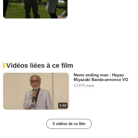
Vidéos liées à ce film
Never ending man : Hayao
Miyazaki Bande-annonce VO
13 975 vues
1:52
5 vidéos de ce film