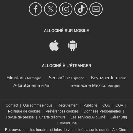
ALLOCINÉ SUR MOBILE
ALLOCINÉ À L'ÉTRANGER
Filmstarts
SensaCine
Beyazperde
Allemagne
Espagne
Turquie
AdoroCinema
Sensacine México
Brésil
Mexique
Contact
|
Qui sommes-nous
|
Recrutement
|
Publicité
|
CGU
|
CGV
|
Politique de cookies
|
Préférences cookies
|
Données Personnelles
|
Revue de presse
|
Charte d'écriture
|
Les services AlloCiné
|
Gérer Utiq
|
©AlloCiné
Retrouvez tous les horaires et infos de votre cinéma sur le numéro AlloCiné :