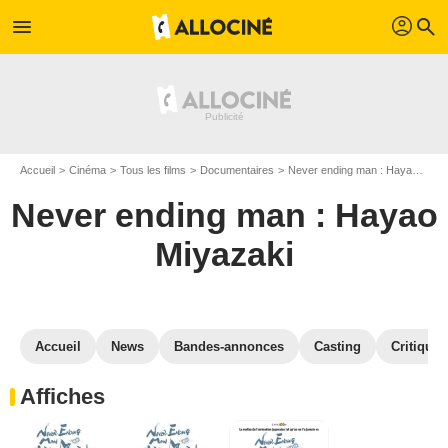
profil
menu
search
Accueil
Cinéma
Tous les films
Documentaires
Never ending man : Hayao Miyazaki
Never ending man : Hayao
Miyazaki
Accueil
News
Bandes-annonces
Casting
Critiques
Affiches