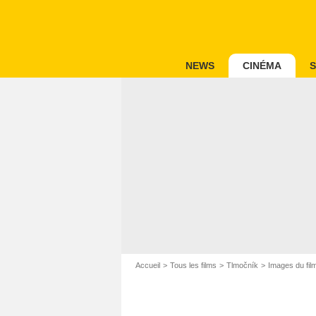
NEWS
CINÉMA
S
Accueil
Tous les films
Tlmočník
Images du fil