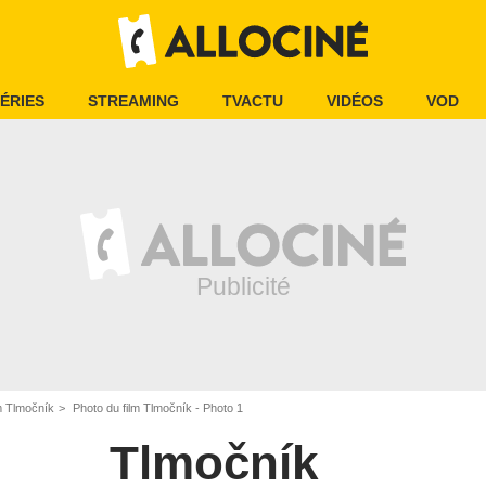
ÉRIES
STREAMING
TVACTU
VIDÉOS
VOD
m Tlmočník
Photo du film Tlmočník - Photo 1
Tlmočník