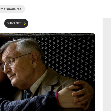
lms similaires
s
SUIVANTE