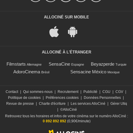
ALLOCINÉ SUR MOBILE
ALLOCINÉ À L'ÉTRANGER
Filmstarts
SensaCine
Beyazperde
Allemagne
Espagne
Turquie
AdoroCinema
Sensacine México
Brésil
Mexique
Contact
|
Qui sommes-nous
|
Recrutement
|
Publicité
|
CGU
|
CGV
|
Politique de cookies
|
Préférences cookies
|
Données Personnelles
|
Revue de presse
|
Charte d'écriture
|
Les services AlloCiné
|
Gérer Utiq
|
©AlloCiné
Retrouvez tous les horaires et infos de votre cinéma sur le numéro AlloCiné :
0 892 892 892
(0,90€/minute)