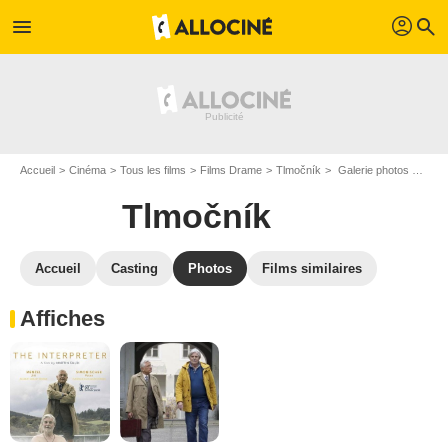
profil
menu
search
Accueil
Cinéma
Tous les films
Films Drame
Tlmočník
Galerie photos du film Tlmočník
Tlmočník
Accueil
Casting
Photos
Films similaires
Affiches