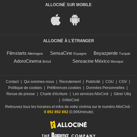
ALLOCINÉ SUR MOBILE
ALLOCINÉ À L'ÉTRANGER
Filmstarts
SensaCine
Beyazperde
Allemagne
Espagne
Turquie
AdoroCinema
Sensacine México
Brésil
Mexique
Contact
|
Qui sommes-nous
|
Recrutement
|
Publicité
|
CGU
|
CGV
|
Politique de cookies
|
Préférences cookies
|
Données Personnelles
|
Revue de presse
|
Charte d'écriture
|
Les services AlloCiné
|
Gérer Utiq
|
©AlloCiné
Retrouvez tous les horaires et infos de votre cinéma sur le numéro AlloCiné :
0 892 892 892
(0,90€/minute)