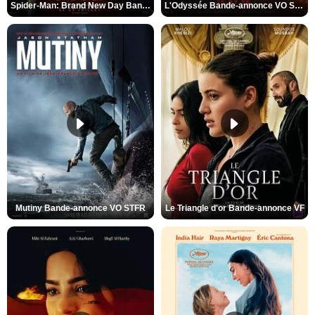
Spider-Man: Brand New Day Bande-annonce VO STFR
L'Odyssée Bande-annonce VO STFR
Mutiny Bande-annonce VO STFR
Le Triangle d'or Bande-annonce VF