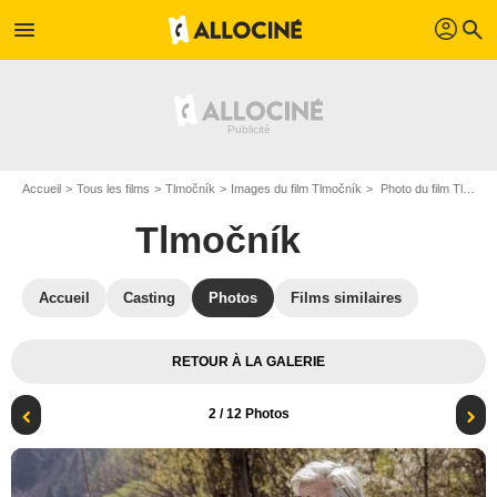
profil
menu
search
Accueil
Tous les films
Tlmočník
Images du film Tlmočník
Photo du film Tlmočník - Photo 2
Tlmočník
Accueil
Casting
Photos
Films similaires
RETOUR À LA GALERIE
2
/ 12 Photos