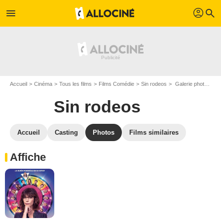
profil
menu
search
Accueil
Cinéma
Tous les films
Films Comédie
Sin rodeos
Galerie photos du film Sin rodeos
Sin rodeos
Accueil
Casting
Photos
Films similaires
Affiche