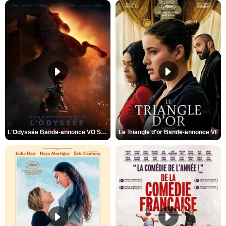
L'Odyssée Bande-annonce VO STFR
Le Triangle d'or Bande-annonce VF