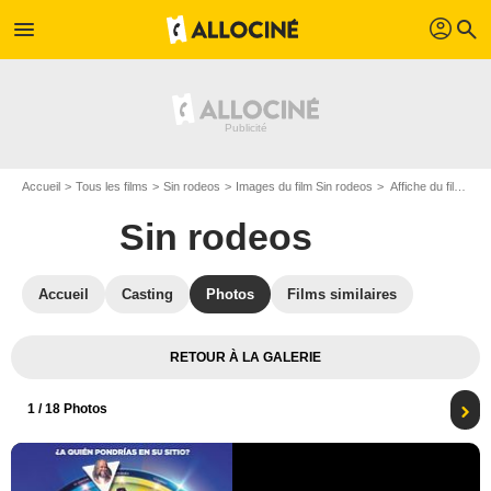
profil
menu
search
Accueil
Tous les films
Sin rodeos
Images du film Sin rodeos
Affiche du film Sin rodeos - Photo 1
Sin rodeos
Accueil
Casting
Photos
Films similaires
RETOUR À LA GALERIE
1
/ 18 Photos