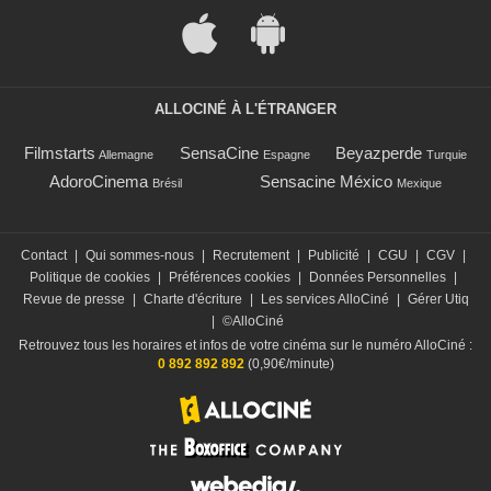
ALLOCINÉ À L'ÉTRANGER
Filmstarts
SensaCine
Beyazperde
Allemagne
Espagne
Turquie
AdoroCinema
Sensacine México
Brésil
Mexique
Contact
|
Qui sommes-nous
|
Recrutement
|
Publicité
|
CGU
|
CGV
|
Politique de cookies
|
Préférences cookies
|
Données Personnelles
|
Revue de presse
|
Charte d'écriture
|
Les services AlloCiné
|
Gérer Utiq
|
©AlloCiné
Retrouvez tous les horaires et infos de votre cinéma sur le numéro AlloCiné :
0 892 892 892
(0,90€/minute)