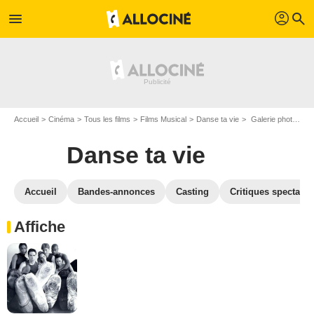
profil
menu
search
Accueil
Cinéma
Tous les films
Films Musical
Danse ta vie
Galerie photos du film Danse ta vie
Danse ta vie
Accueil
Bandes-annonces
Casting
Critiques spectateu
Affiche