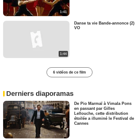
1:41
Danse ta vie Bande-annonce (2)
VO
1:44
6 vidéos de ce film
Derniers diaporamas
De Pio Marmaï à Vimala Pons
en passant par Gilles
Lellouche, cette distribution
étoilée a illuminé le Festival de
Cannes