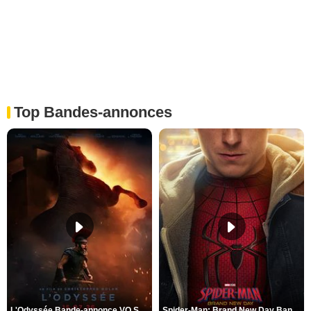
Top Bandes-annonces
L'Odyssée Bande-annonce VO STFR
Spider-Man: Brand New Day Bande-annonce VO STFR