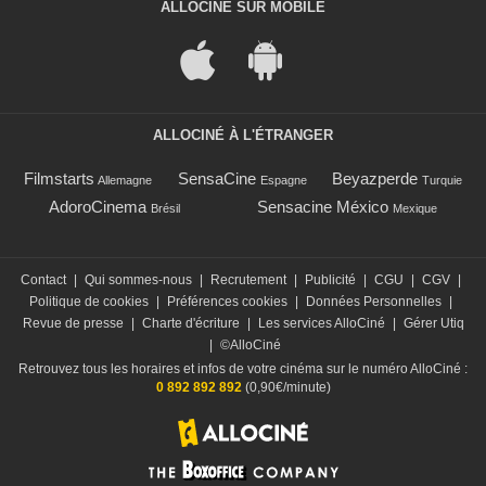
ALLOCINÉ SUR MOBILE
ALLOCINÉ À L'ÉTRANGER
Filmstarts
SensaCine
Beyazperde
Allemagne
Espagne
Turquie
AdoroCinema
Sensacine México
Brésil
Mexique
Contact
|
Qui sommes-nous
|
Recrutement
|
Publicité
|
CGU
|
CGV
|
Politique de cookies
|
Préférences cookies
|
Données Personnelles
|
Revue de presse
|
Charte d'écriture
|
Les services AlloCiné
|
Gérer Utiq
|
©AlloCiné
Retrouvez tous les horaires et infos de votre cinéma sur le numéro AlloCiné :
0 892 892 892
(0,90€/minute)