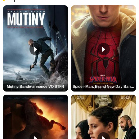
Mutiny Bande-annonce VO STFR
Spider-Man: Brand New Day Bande-annonce VO STFR