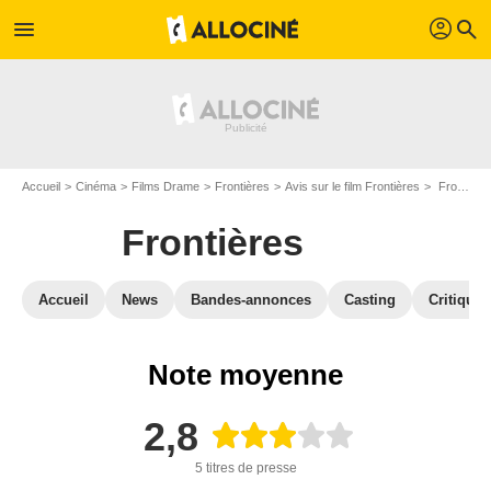
profil
menu
search
Accueil
Cinéma
Films Drame
Frontières
Avis sur le film Frontières
Frontières : Critique presse
Frontières
Accueil
News
Bandes-annonces
Casting
Critiques
Note moyenne
2,8
5 titres de presse