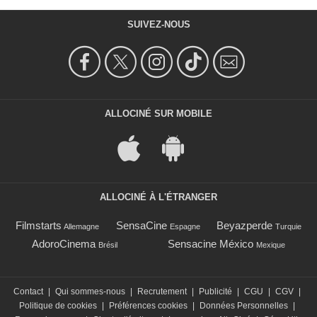
SUIVEZ-NOUS
ALLOCINÉ SUR MOBILE
ALLOCINÉ À L'ÉTRANGER
Filmstarts
SensaCine
Beyazperde
Allemagne
Espagne
Turquie
AdoroCinema
Sensacine México
Brésil
Mexique
Contact
|
Qui sommes-nous
|
Recrutement
|
Publicité
|
CGU
|
CGV
|
Politique de cookies
|
Préférences cookies
|
Données Personnelles
|