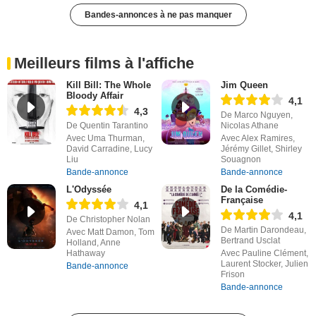
Bandes-annonces à ne pas manquer
Meilleurs films à l'affiche
Kill Bill: The Whole
Jim Queen
Bloody Affair
4,1
4,3
De Marco Nguyen,
De Quentin Tarantino
Nicolas Athane
Avec Uma Thurman,
Avec Alex Ramires,
David Carradine, Lucy
Jérémy Gillet, Shirley
Liu
Souagnon
Bande-annonce
Bande-annonce
L'Odyssée
De la Comédie-
Française
4,1
4,1
De Christopher Nolan
De Martin Darondeau,
Avec Matt Damon, Tom
Bertrand Usclat
Holland, Anne
Hathaway
Avec Pauline Clément,
Laurent Stocker, Julien
Bande-annonce
Frison
Bande-annonce