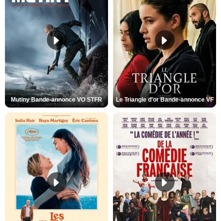
Mutiny Bande-annonce VO STFR
Le Triangle d'or Bande-annonce VF