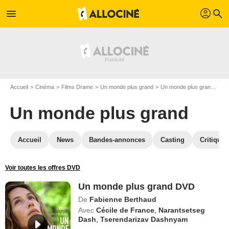
profil
menu
search
Accueil
Cinéma
Films Drame
Un monde plus grand
Un monde plus grand en DVD
Un monde plus grand
Accueil
News
Bandes-annonces
Casting
Critiques
Voir toutes les offres DVD
Un monde plus grand DVD
De
Fabienne Berthaud
Avec
Cécile de France
,
Narantsetseg
Dash
,
Tserendarizav Dashnyam