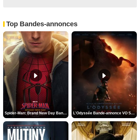
Top Bandes-annonces
Spider-Man: Brand New Day Bande-annonce VO STFR
L'Odyssée Bande-annonce VO STFR