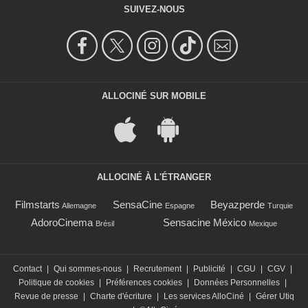
SUIVEZ-NOUS
ALLOCINÉ SUR MOBILE
ALLOCINÉ À L'ÉTRANGER
Filmstarts
SensaCine
Beyazperde
Allemagne
Espagne
Turquie
AdoroCinema
Sensacine México
Brésil
Mexique
Contact
|
Qui sommes-nous
|
Recrutement
|
Publicité
|
CGU
|
CGV
|
Politique de cookies
|
Préférences cookies
|
Données Personnelles
|
Revue de presse
|
Charte d'écriture
|
Les services AlloCiné
|
Gérer Utiq