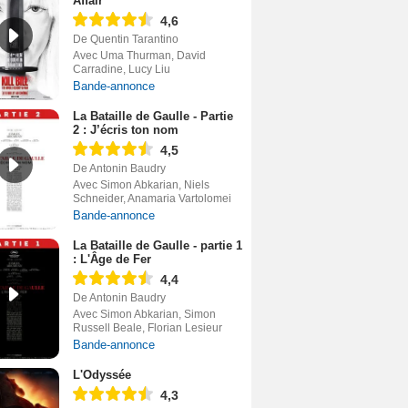
Affair
4,6
De Quentin Tarantino
Avec Uma Thurman, David
Carradine, Lucy Liu
Bande-annonce
La Bataille de Gaulle - Partie
2 : J’écris ton nom
4,5
De Antonin Baudry
Avec Simon Abkarian, Niels
Schneider, Anamaria Vartolomei
Bande-annonce
La Bataille de Gaulle - partie 1
: L'Âge de Fer
4,4
De Antonin Baudry
Avec Simon Abkarian, Simon
Russell Beale, Florian Lesieur
Bande-annonce
L'Odyssée
4,3