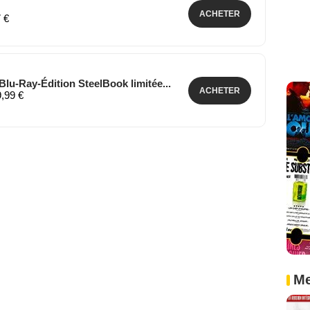
ACHETER
7 €
Blu-Ray-Édition SteelBook limitée...
ACHETER
9,99 €
Me