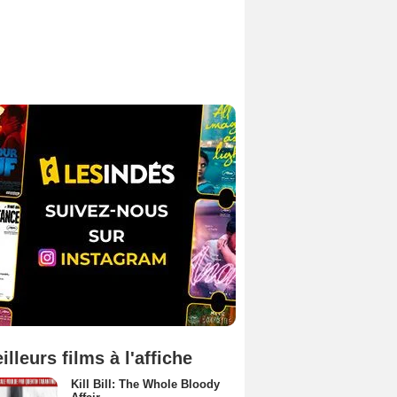
illeurs films à l'affiche
Kill Bill: The Whole Bloody