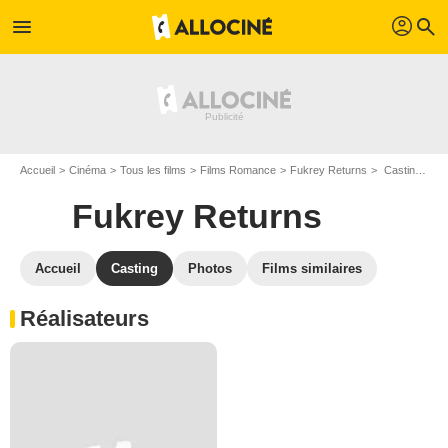
profil
menu
search
Accueil
Cinéma
Tous les films
Films Romance
Fukrey Returns
Casting Fukrey Returns
Fukrey Returns
Accueil
Casting
Photos
Films similaires
Réalisateurs