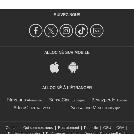
SUIVEZ-NOUS
ALLOCINÉ SUR MOBILE
ALLOCINÉ À L'ÉTRANGER
Filmstarts
SensaCine
Beyazperde
Allemagne
Espagne
Turquie
AdoroCinema
Sensacine México
Brésil
Mexique
Contact
|
Qui sommes-nous
|
Recrutement
|
Publicité
|
CGU
|
CGV
|
Politique de cookies
|
Préférences cookies
|
Données Personnelles
|