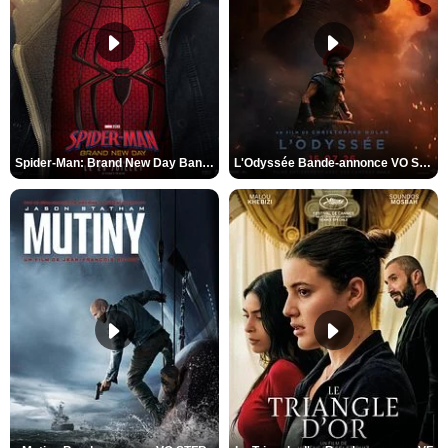
Spider-Man: Brand New Day Bande-annonce VO STFR
L'Odyssée Bande-annonce VO STFR