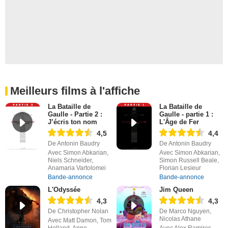
Meilleurs films à l'affiche
La Bataille de
La Bataille de
Gaulle - Partie 2 :
Gaulle - partie 1 :
J’écris ton nom
L'Âge de Fer
4,5
4,4
De Antonin Baudry
De Antonin Baudry
Avec Simon Abkarian,
Avec Simon Abkarian,
Niels Schneider,
Simon Russell Beale,
Anamaria Vartolomei
Florian Lesieur
Bande-annonce
Bande-annonce
L'Odyssée
Jim Queen
4,3
4,3
De Christopher Nolan
De Marco Nguyen,
Nicolas Athane
Avec Matt Damon, Tom
Holland, Anne
Avec Alex Ramires,