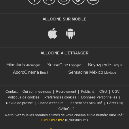
ALLOCINÉ SUR MOBILE
ALLOCINÉ À L'ÉTRANGER
Filmstarts
SensaCine
Beyazperde
Allemagne
Espagne
Turquie
AdoroCinema
Sensacine México
Brésil
Mexique
Contact
|
Qui sommes-nous
|
Recrutement
|
Publicité
|
CGU
|
CGV
|
Politique de cookies
|
Préférences cookies
|
Données Personnelles
|
Revue de presse
|
Charte d'écriture
|
Les services AlloCiné
|
Gérer Utiq
|
©AlloCiné
Retrouvez tous les horaires et infos de votre cinéma sur le numéro AlloCiné :
0 892 892 892
(0,90€/minute)