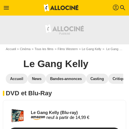
profil
menu
search
Accueil
Cinéma
Tous les films
Films Western
Le Gang Kelly
Le Gang Kelly en DVD Blu Ray
Le Gang Kelly
Accueil
News
Bandes-annonces
Casting
Critiques
DVD et Blu-Ray
Le Gang Kelly (Blu-ray)
neuf à partir de 14,99 €