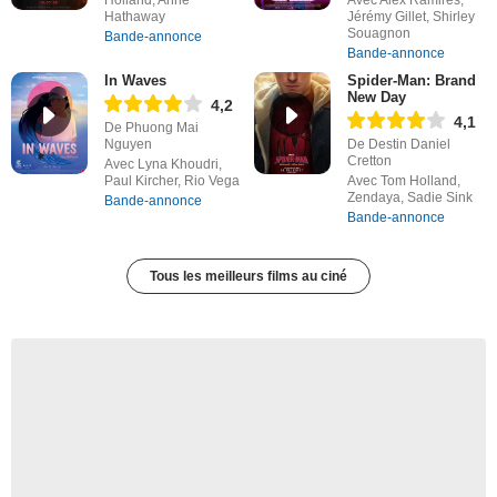
Hathaway
Jérémy Gillet, Shirley
Souagnon
Bande-annonce
Bande-annonce
In Waves
Spider-Man: Brand
New Day
4,2
4,1
De Phuong Mai
Nguyen
De Destin Daniel
Cretton
Avec Lyna Khoudri,
Paul Kircher, Rio Vega
Avec Tom Holland,
Zendaya, Sadie Sink
Bande-annonce
Bande-annonce
Tous les meilleurs films au ciné