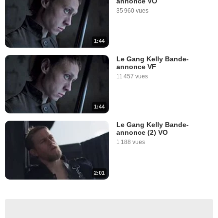
annonce VO
35 960 vues
1:44
Le Gang Kelly Bande-
annonce VF
11 457 vues
1:44
Le Gang Kelly Bande-
annonce (2) VO
1 188 vues
2:01