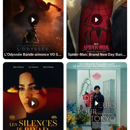
L'Odyssée Bande-annonce VO STFR
Spider-Man: Brand New Day Bande-annonce VO STFR