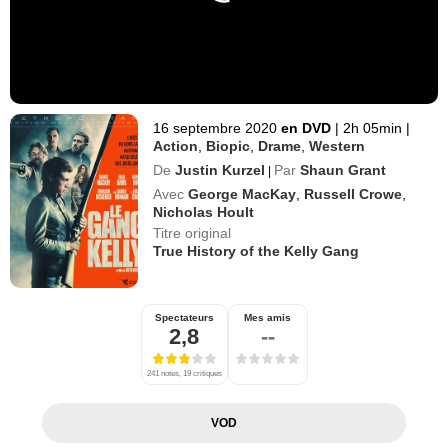
16 septembre 2020
en DVD
|
2h 05min
|
Action
,
Biopic
,
Drame
,
Western
De
Justin Kurzel
Par
Shaun Grant
|
Avec
George MacKay
,
Russell Crowe
,
Nicholas Hoult
Titre original
True History of the Kelly Gang
Spectateurs
Mes amis
2,8
--
241 notes, 19 critiques
VOD