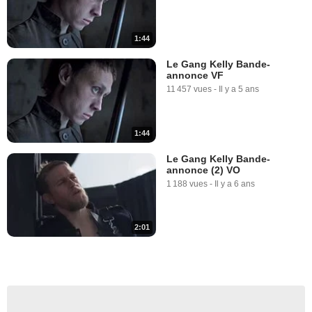
1:44
Le Gang Kelly Bande-
annonce VF
11 457 vues
-
Il y a 5 ans
1:44
Le Gang Kelly Bande-
annonce (2) VO
1 188 vues
-
Il y a 6 ans
2:01