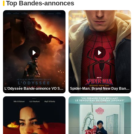
Top Bandes-annonces
L'Odyssée Bande-annonce VO STFR
Spider-Man: Brand New Day Bande-annonce VO STFR