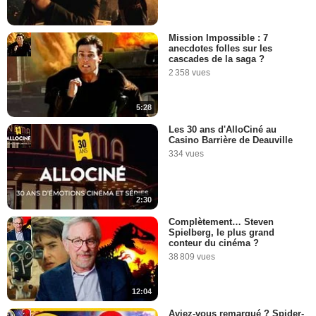
Mission Impossible : 7
anecdotes folles sur les
cascades de la saga ?
2 358 vues
5:28
Les 30 ans d'AlloCiné au
Casino Barrière de Deauville
334 vues
2:30
Complètement… Steven
Spielberg, le plus grand
conteur du cinéma ?
38 809 vues
12:04
Aviez-vous remarqué ? Spider-