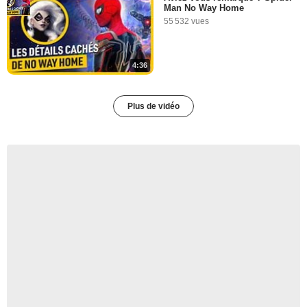
Man No Way Home
55 532 vues
4:36
Plus de vidéo