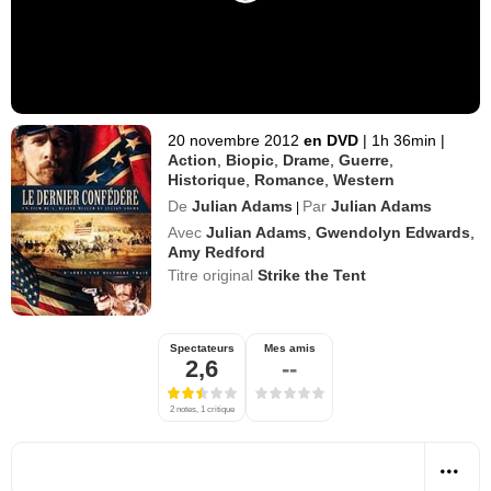
20 novembre 2012
en DVD
|
1h 36min
|
Action
,
Biopic
,
Drame
,
Guerre
,
Historique
,
Romance
,
Western
De
Julian Adams
Par
Julian Adams
|
Avec
Julian Adams
,
Gwendolyn Edwards
,
Amy Redford
Titre original
Strike the Tent
Spectateurs
Mes amis
2,6
--
2 notes, 1 critique