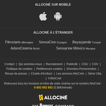
ALLOCINÉ SUR MOBILE
ALLOCINÉ À L'ÉTRANGER
Filmstarts
SensaCine
Beyazperde
Allemagne
Espagne
Turquie
AdoroCinema
Sensacine México
Brésil
Mexique
Contact
|
Qui sommes-nous
|
Recrutement
|
Publicité
|
CGU
|
CGV
|
Politique de cookies
|
Préférences cookies
|
Données Personnelles
|
Revue de presse
|
Charte d'écriture
|
Les services AlloCiné
|
Gérer Utiq
|
©AlloCiné
Retrouvez tous les horaires et infos de votre cinéma sur le numéro AlloCiné :
0 892 892 892
(0,90€/minute)