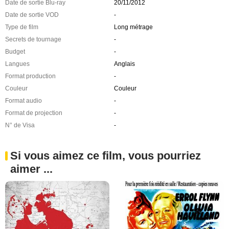
Date de sortie Blu-ray
20/11/2012
Date de sortie VOD
-
Type de film
Long métrage
Secrets de tournage
-
Budget
-
Langues
Anglais
Format production
-
Couleur
Couleur
Format audio
-
Format de projection
-
N° de Visa
-
Si vous aimez ce film, vous pourriez
aimer ...