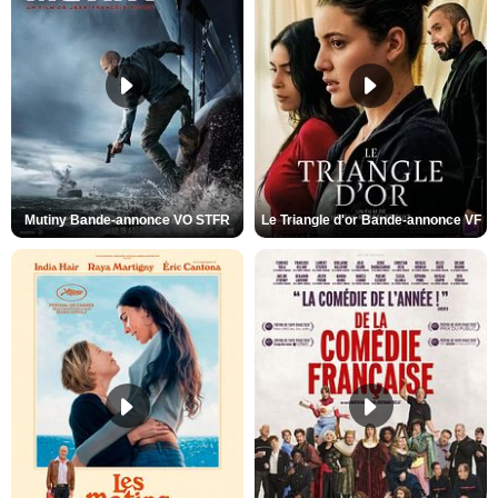
Mutiny Bande-annonce VO STFR
Le Triangle d'or Bande-annonce VF