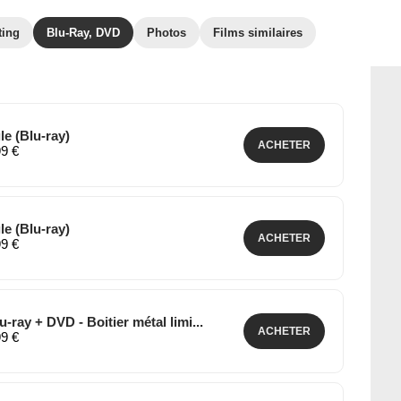
ting
Blu-Ray, DVD
Photos
Films similaires
le (Blu-ray)
ACHETER
99 €
le (Blu-ray)
ACHETER
99 €
-ray + DVD - Boitier métal limi...
ACHETER
99 €