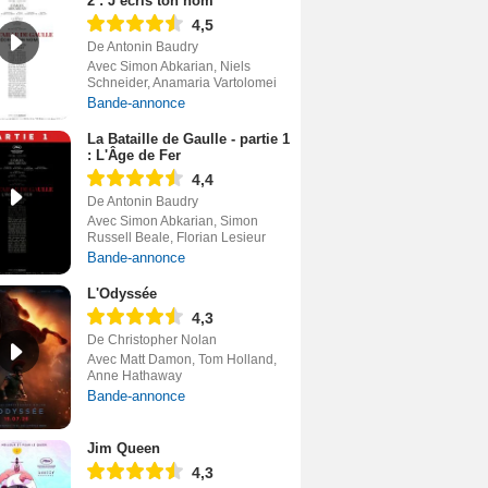
2 : J’écris ton nom
4,5
De Antonin Baudry
Avec Simon Abkarian, Niels
Schneider, Anamaria Vartolomei
Bande-annonce
La Bataille de Gaulle - partie 1
: L'Âge de Fer
4,4
De Antonin Baudry
Avec Simon Abkarian, Simon
Russell Beale, Florian Lesieur
Bande-annonce
L'Odyssée
4,3
De Christopher Nolan
Avec Matt Damon, Tom Holland,
Anne Hathaway
Bande-annonce
Jim Queen
4,3