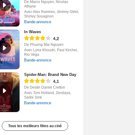
De Marco Nguyen, Nicolas
Athane
Avec Alex Ramires, Jérémy Gillet,
Shirley Souagnon
Bande-annonce
In Waves
4,2
De Phuong Mai Nguyen
Avec Lyna Khoudri, Paul Kircher,
Rio Vega
Bande-annonce
Spider-Man: Brand New Day
4,1
De Destin Daniel Cretton
Avec Tom Holland, Zendaya,
Sadie Sink
Bande-annonce
Tous les meilleurs films au ciné