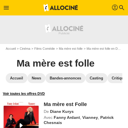
profil
menu
search
Accueil
Cinéma
Films Comédie
Ma mère est folle
Ma mère est folle en DVD
M
Ma mère est folle
Accueil
News
Bandes-annonces
Casting
Critiques
Voir toutes les offres DVD
Ma mère est Folle
De
Diane Kurys
Avec
Fanny Ardant
,
Vianney
,
Patrick
Chesnais