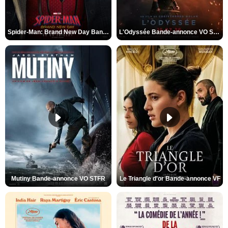
Spider-Man: Brand New Day Bande-annonce VO STFR
L'Odyssée Bande-annonce VO STFR
Mutiny Bande-annonce VO STFR
Le Triangle d'or Bande-annonce VF