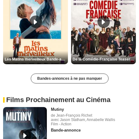
Les Matins merveilleux Bande-annonce VF
De la Comédie-Française Teaser VF
Bandes-annonces à ne pas manquer
Films Prochainement au Cinéma
Mutiny
de Jean-François Richet
avec Jason Statham, Annabelle Wallis
Film - Action
Bande-annonce