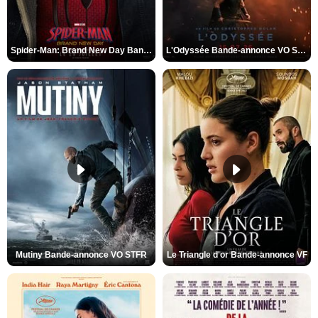
Spider-Man: Brand New Day Bande-annonce VO STFR
L'Odyssée Bande-annonce VO STFR
Mutiny Bande-annonce VO STFR
Le Triangle d'or Bande-annonce VF