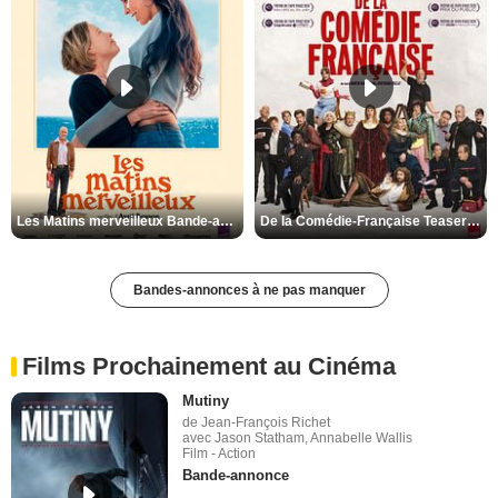
Les Matins merveilleux Bande-annonce VF
De la Comédie-Française Teaser VF
Bandes-annonces à ne pas manquer
Films Prochainement au Cinéma
Mutiny
de Jean-François Richet
avec Jason Statham, Annabelle Wallis
Film - Action
Bande-annonce