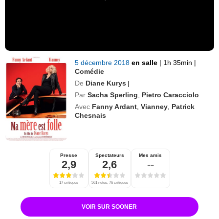
5 décembre 2018
en salle
|
1h 35min
|
Comédie
De
Diane Kurys
|
Par
Sacha Sperling
,
Pietro Caracciolo
Avec
Fanny Ardant
,
Vianney
,
Patrick
Chesnais
Presse
Spectateurs
Mes amis
2,9
2,6
--
17 critiques
561 notes, 76 critiques
VOIR SUR SOONER