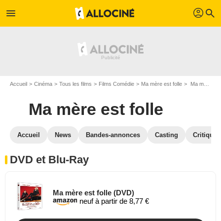
profil
menu
search
Accueil
Cinéma
Tous les films
Films Comédie
Ma mère est folle
Ma mère est folle en DVD Blu Ray
Ma mère est folle
Accueil
News
Bandes-annonces
Casting
Critiques
DVD et Blu-Ray
Ma mère est folle (DVD)
neuf à partir de 8,77 €