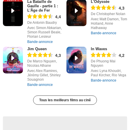
La Bataille de
L'Odyssée
Gaulle - partie 1 :
4,3
L'Âge de Fer
De Christopher Nolan
4,4
Avec Matt Damon, Tom
De Antonin Baudry
Holland, Anne
Avec Simon Abkarian,
Hathaway
Simon Russell Beale,
Bande-annonce
Florian Lesieur
Bande-annonce
Jim Queen
In Waves
4,3
4,2
De Marco Nguyen,
De Phuong Mai
Nicolas Athane
Nguyen
Avec Alex Ramires,
Avec Lyna Khoudri,
Jérémy Gillet, Shirley
Paul Kircher, Rio Vega
Souagnon
Bande-annonce
Bande-annonce
Tous les meilleurs films au ciné