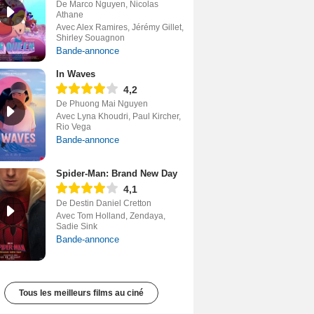
De Marco Nguyen, Nicolas
Athane
Avec Alex Ramires, Jérémy Gillet,
Shirley Souagnon
Bande-annonce
In Waves
4,2
De Phuong Mai Nguyen
Avec Lyna Khoudri, Paul Kircher,
Rio Vega
Bande-annonce
Spider-Man: Brand New Day
4,1
De Destin Daniel Cretton
Avec Tom Holland, Zendaya,
Sadie Sink
Bande-annonce
Tous les meilleurs films au ciné