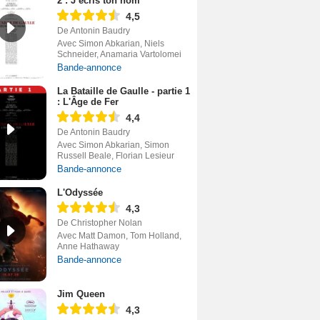
2 : J’écris ton nom
4,5
De Antonin Baudry
Avec Simon Abkarian, Niels
Schneider, Anamaria Vartolomei
Bande-annonce
La Bataille de Gaulle - partie 1
: L'Âge de Fer
4,4
De Antonin Baudry
Avec Simon Abkarian, Simon
Russell Beale, Florian Lesieur
Bande-annonce
L'Odyssée
4,3
De Christopher Nolan
Avec Matt Damon, Tom Holland,
Anne Hathaway
Bande-annonce
Jim Queen
4,3