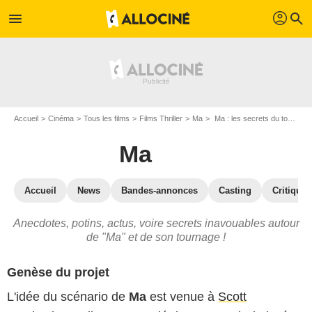
profil
menu
search
Accueil
Cinéma
Tous les films
Films Thriller
Ma
Ma : les secrets du tournage
Ma
Accueil
News
Bandes-annonces
Casting
Critiques
Anecdotes, potins, actus, voire secrets inavouables autour
de "Ma" et de son tournage !
Genèse du projet
L'idée du scénario de
Ma
est venue à
Scott