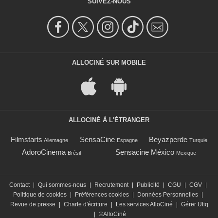
SUIVEZ-NOUS
ALLOCINÉ SUR MOBILE
ALLOCINÉ À L'ÉTRANGER
Filmstarts
SensaCine
Beyazperde
Allemagne
Espagne
Turquie
AdoroCinema
Sensacine México
Brésil
Mexique
Contact
|
Qui sommes-nous
|
Recrutement
|
Publicité
|
CGU
|
CGV
|
Politique de cookies
|
Préférences cookies
|
Données Personnelles
|
Revue de presse
|
Charte d'écriture
|
Les services AlloCiné
|
Gérer Utiq
|
©AlloCiné