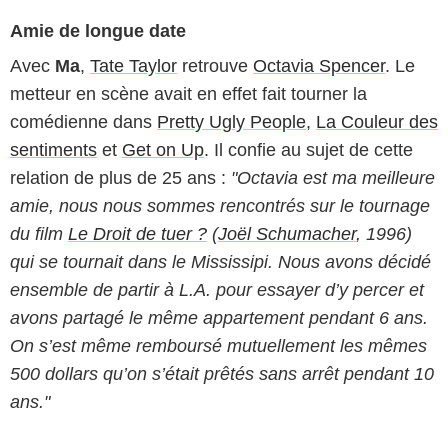
Amie de longue date
Avec
Ma
,
Tate Taylor
retrouve
Octavia Spencer
. Le
metteur en scène avait en effet fait tourner la
comédienne dans
Pretty Ugly People
,
La Couleur des
sentiments
et
Get on Up
. Il confie au sujet de cette
relation de plus de 25 ans :
"Octavia est ma meilleure
amie, nous nous sommes rencontrés sur le tournage
du film
Le Droit de tuer ?
(
Joël Schumacher
, 1996)
qui se tournait dans le Mississipi. Nous avons décidé
ensemble de partir à L.A. pour essayer d’y percer et
avons partagé le même appartement pendant 6 ans.
On s’est même remboursé mutuellement les mêmes
500 dollars qu’on s’était prêtés sans arrêt pendant 10
ans."