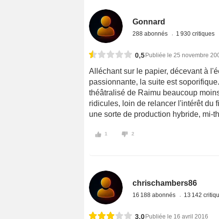
Gonnard
288 abonnés
1 930 critiques
0,5
Publiée le 25 novembre 20
Alléchant sur le papier, décevant à l'
passionnante, la suite est soporifiqu
théâtralisé de Raimu beaucoup moins
ridicules, loin de relancer l'intérêt du
une sorte de production hybride, mi-
1
2
chrischambers86
16 188 abonnés
13 142 criti
3,0
Publiée le 16 avril 2016