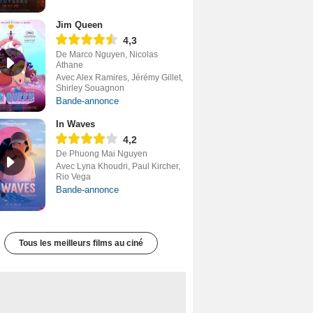
Jim Queen
4,3
De Marco Nguyen, Nicolas
Athane
Avec Alex Ramires, Jérémy Gillet,
Shirley Souagnon
Bande-annonce
In Waves
4,2
De Phuong Mai Nguyen
Avec Lyna Khoudri, Paul Kircher,
Rio Vega
Bande-annonce
Tous les meilleurs films au ciné