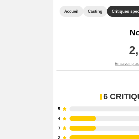
Accueil
Casting
Critiques spec
No
2
En savoir plus
6 CRITI
5
4
3
2