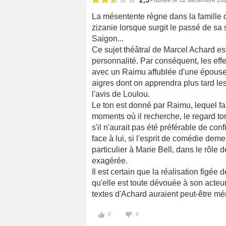
2,5
Publiée le 12 décembre 20
La mésentente règne dans la famille d
zizanie lorsque surgit le passé de s
Saigon...
Ce sujet théâtral de Marcel Achard e
personnalité. Par conséquent, les effe
avec un Raimu affublée d'une épouse
aigres dont on apprendra plus tard les
l'avis de Loulou.
Le ton est donné par Raimu, lequel fa
moments où il recherche, le regard to
s'il n'aurait pas été préférable de con
face à lui, si l'esprit de comédie de
particulier à Marie Bell, dans le rôle d
exagérée.
Il est certain que la réalisation figée
qu'elle est toute dévouée à son acte
textes d'Achard auraient peut-être mé
0
0