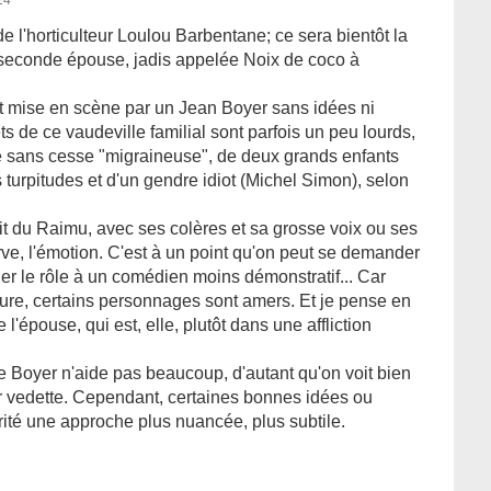
24
e l'horticulteur Loulou Barbentane; ce sera bientôt la
a seconde épouse, jadis appelée Noix de coco à
st mise en scène par un Jean Boyer sans idées ni
ts de ce vaudeville familial sont parfois un peu lourds,
 sans cesse "migraineuse", de deux grands enfants
 turpitudes et d'un gendre idiot (Michel Simon), selon
it du Raimu, avec ses colères et sa grosse voix ou ses
rve, l'émotion. C'est à un point qu'on peut se demander
fier le rôle à un comédien moins démonstratif... Car
meure, certains personnages sont amers. Et je pense en
e l'épouse, qui est, elle, plutôt dans une affliction
 de Boyer n'aide pas beaucoup, d'autant qu'on voit bien
ur vedette. Cependant, certaines bonnes idées ou
rité une approche plus nuancée, plus subtile.