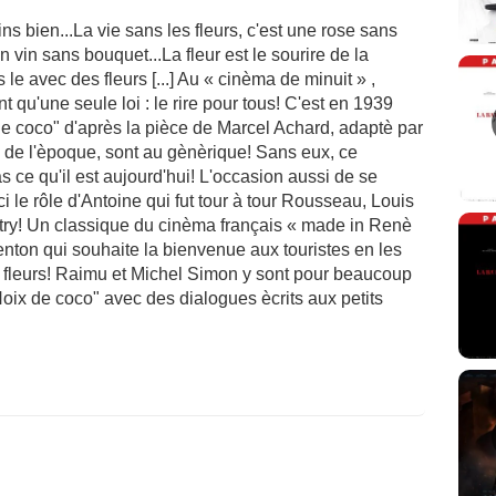
ns bien...La vie sans les fleurs, c'est une rose sans
 vin sans bouquet...La fleur est le sourire de la
 le avec des fleurs [...] Au « cinèma de minuit » ,
qu'une seule loi : le rire pour tous! C'est en 1939
 coco" d'après la pièce de Marcel Achard, adaptè par
de l'èpoque, sont au gènèrique! Sans eux, ce
s ce qu'il est aujourd'hui! L'occasion aussi de se
ici le rôle d'Antoine qui fut tour à tour Rousseau, Louis
try! Un classique du cinèma français « made in Renè
nton qui souhaite la bienvenue aux touristes en les
es fleurs! Raimu et Michel Simon y sont pour beaucoup
oix de coco" avec des dialogues ècrits aux petits