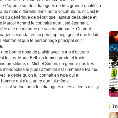
le s'appuie sur des dialogues de très grande qualité, à
te mots différents dans notre vocabulaire, et c'est le
s du générique de début que l'auteur de la pièce et
ue Marcel Achard le contraire aurait été étonnant.
suète elle ne manque de saveur piquante. On peut
nages secondaires un peu trop négligés et que le fait
de Menton et que le personnage principal soit
e.
r une bonne dose de plaisir avec le trio d'acteurs
st le cas. Marie Bell, en femme prude et froide
nne prostituée, et Michel Simon, en gendre pas très
qui monopolise le plus l'attention est l'immense Raimu,
ec le génie qu'on lui connaît en type qui a
un homme qui n'est autre que lui-même.
 c'est surtout pour les dialogues et les acteurs qu'il y
To