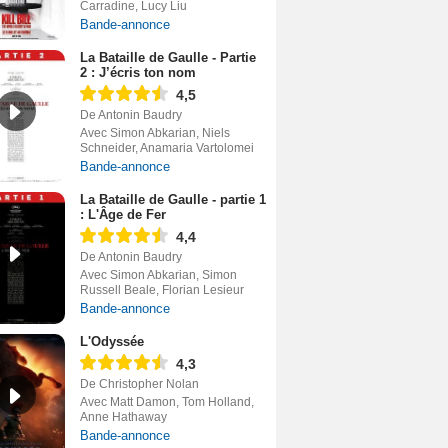
Carradine, Lucy Liu
Bande-annonce
La Bataille de Gaulle - Partie
2 : J’écris ton nom
4,5
De Antonin Baudry
Avec Simon Abkarian, Niels
Schneider, Anamaria Vartolomei
Bande-annonce
La Bataille de Gaulle - partie 1
: L'Âge de Fer
4,4
De Antonin Baudry
Avec Simon Abkarian, Simon
Russell Beale, Florian Lesieur
Bande-annonce
L'Odyssée
4,3
De Christopher Nolan
Avec Matt Damon, Tom Holland,
Anne Hathaway
Bande-annonce