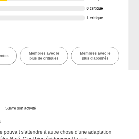
0 critique
1 critique
Membres avec le
Membres avec le
entes
plus de critiques
plus d'abonnés
s
Suivre son activité
4
e pouvait s'attendre à autre chose d'une adaptation
âtre filmé. C'est bien évidemment le cas.