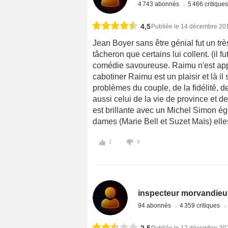
4 743 abonnés
5 466 critique
4,5
Publiée le 14 décembre 20
Jean Boyer sans être génial fut un très
tâcheron que certains lui collent. (il fu
comédie savoureuse. Raimu n'est appar
cabotiner Raimu est un plaisir et là il
problèmes du couple, de la fidélité, de
aussi celui de la vie de province et d
est brillante avec un Michel Simon éga
dames (Marie Bell et Suzet Maïs) elle
1
0
inspecteur morvandieu
94 abonnés
4 359 critiques