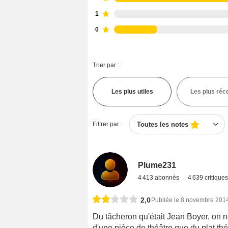
1
0
Trier par :
Les plus utiles
Les plus réc
Filtrer par :
Toutes les notes
Plume231
4 413 abonnés
4 639 critique
2,0
Publiée le 8 novembre 201
Du tâcheron qu'était Jean Boyer, on n
d'une pièce de théâtre que du plat thé