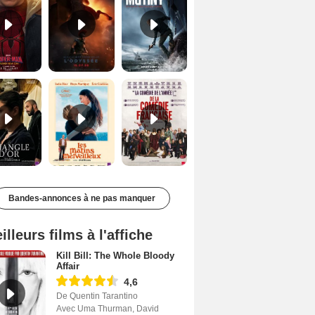
Le Triangle d'or Bande-annonce VF
Les Matins merveilleux Bande-annonce VF
De la Comédie-Française Teaser VF
Bandes-annonces à ne pas manquer
illeurs films à l'affiche
Kill Bill: The Whole Bloody
Affair
4,6
De Quentin Tarantino
Avec Uma Thurman, David