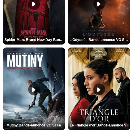
Spider-Man: Brand New Day Bande-annonce VO STFR
L'Odyssée Bande-annonce VO STFR
Mutiny Bande-annonce VO STFR
Le Triangle d'or Bande-annonce VF