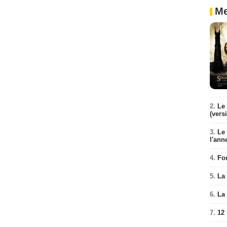
Me
2.
Le 
(vers
3.
Le
l'ann
4.
Fo
5.
La 
6.
La 
7.
12