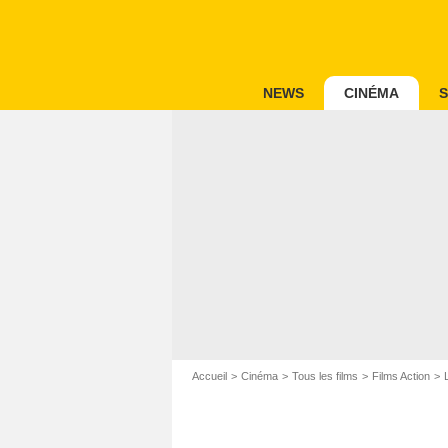
NEWS
CINÉMA
S
Accueil
Cinéma
Tous les films
Films Action