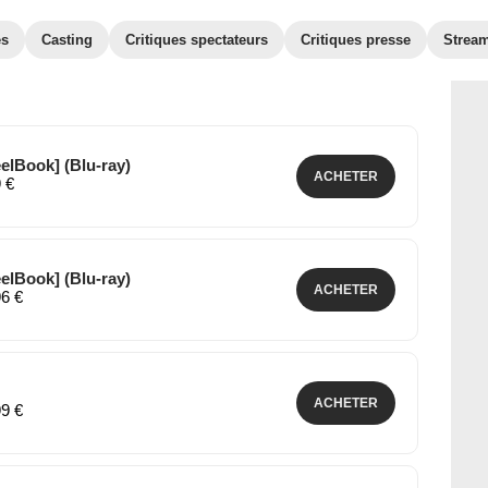
es
Casting
Critiques spectateurs
Critiques presse
Strea
eelBook] (Blu-ray)
ACHETER
9 €
eelBook] (Blu-ray)
ACHETER
96 €
ACHETER
99 €