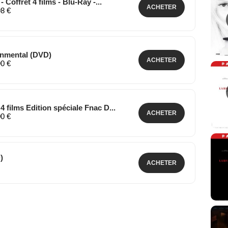
- Coffret 4 films - Blu-Ray -...
ACHETER
98 €
onmental (DVD)
ACHETER
90 €
4 films Edition spéciale Fnac D...
ACHETER
00 €
)
ACHETER