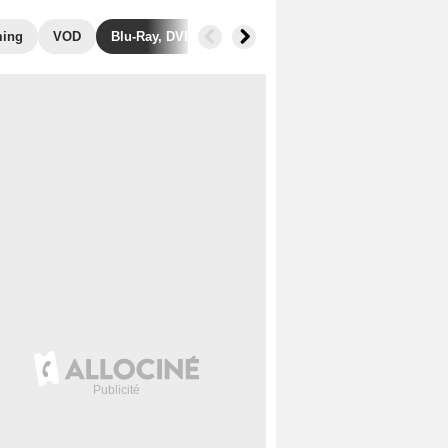
ming
VOD
Blu-Ray, DVD
Photos
Secrets de tournage