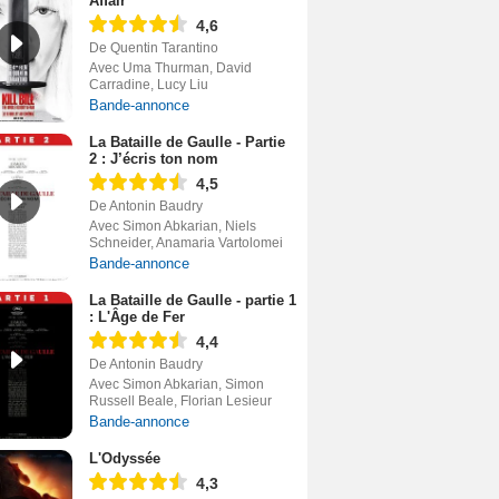
Affair
4,6
De Quentin Tarantino
Avec Uma Thurman, David
Carradine, Lucy Liu
Bande-annonce
La Bataille de Gaulle - Partie
2 : J’écris ton nom
4,5
De Antonin Baudry
Avec Simon Abkarian, Niels
Schneider, Anamaria Vartolomei
Bande-annonce
La Bataille de Gaulle - partie 1
: L'Âge de Fer
4,4
De Antonin Baudry
Avec Simon Abkarian, Simon
Russell Beale, Florian Lesieur
Bande-annonce
L'Odyssée
4,3