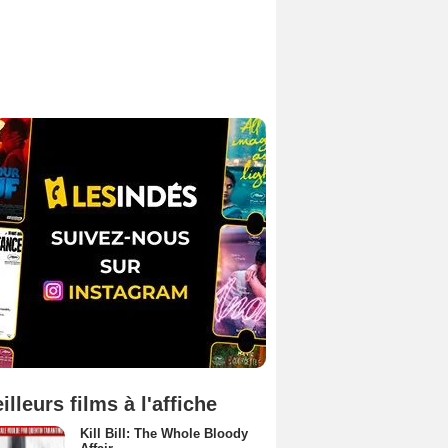
illeurs films à l'affiche
Kill Bill: The Whole Bloody