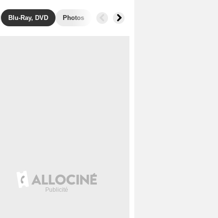
Blu-Ray, DVD
Photos
Musique
Secrets de tournage
B