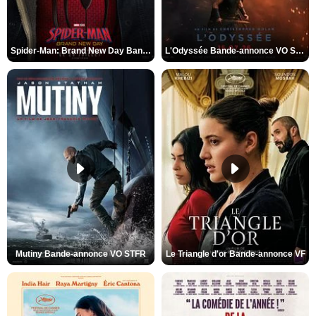
Spider-Man: Brand New Day Bande-annonce VO STFR
L'Odyssée Bande-annonce VO STFR
Mutiny Bande-annonce VO STFR
Le Triangle d'or Bande-annonce VF