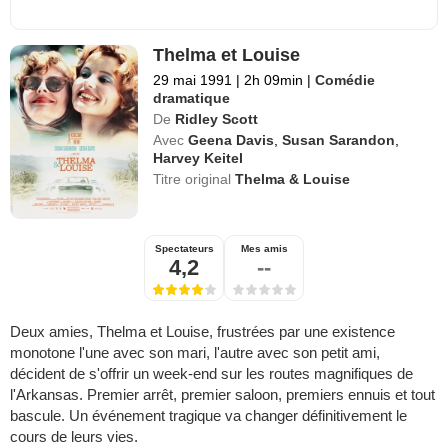
Thelma et Louise
29 mai 1991
|
2h 09min
|
Comédie
dramatique
De
Ridley Scott
Avec
Geena Davis
,
Susan Sarandon
,
Harvey Keitel
Titre original
Thelma & Louise
Spectateurs
Mes amis
4,2
--
Deux amies, Thelma et Louise, frustrées par une existence
monotone l'une avec son mari, l'autre avec son petit ami,
décident de s'offrir un week-end sur les routes magnifiques de
l'Arkansas. Premier arrêt, premier saloon, premiers ennuis et tout
bascule. Un événement tragique va changer définitivement le
cours de leurs vies.