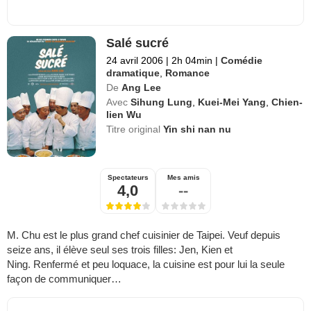
Salé sucré
24 avril 2006
|
2h 04min
|
Comédie
dramatique
,
Romance
De
Ang Lee
Avec
Sihung Lung
,
Kuei-Mei Yang
,
Chien-
lien Wu
Titre original
Yin shi nan nu
Spectateurs
Mes amis
4,0
--
M. Chu est le plus grand chef cuisinier de Taipei. Veuf depuis
seize ans, il élève seul ses trois filles: Jen, Kien et
Ning. Renfermé et peu loquace, la cuisine est pour lui la seule
façon de communiquer…