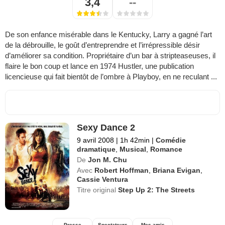
3,4
--
De son enfance misérable dans le Kentucky, Larry a gagné l’art
de la débrouille, le goût d’entreprendre et l’irrépressible désir
d’améliorer sa condition. Propriétaire d’un bar à stripteaseuses, il
flaire le bon coup et lance en 1974 Hustler, une publication
licencieuse qui fait bientôt de l’ombre à Playboy, en ne reculant ...
Sexy Dance 2
9 avril 2008
|
1h 42min
|
Comédie
dramatique
,
Musical
,
Romance
De
Jon M. Chu
Avec
Robert Hoffman
,
Briana Evigan
,
Cassie Ventura
Titre original
Step Up 2: The Streets
Presse
Spectateurs
Mes amis