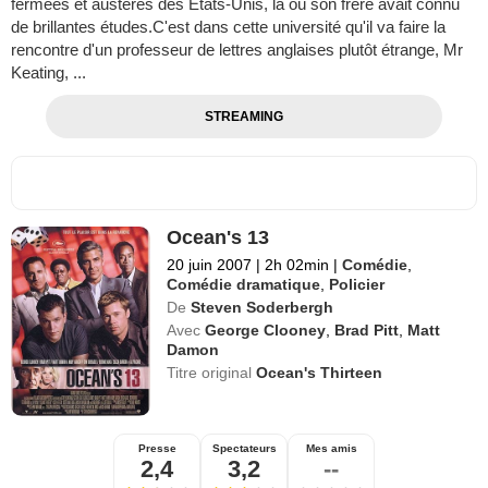
fermées et austères des États-Unis, là où son frère avait connu
de brillantes études.C'est dans cette université qu'il va faire la
rencontre d'un professeur de lettres anglaises plutôt étrange, Mr
Keating, ...
STREAMING
Ocean's 13
20 juin 2007
|
2h 02min
|
Comédie
,
Comédie dramatique
,
Policier
De
Steven Soderbergh
Avec
George Clooney
,
Brad Pitt
,
Matt
Damon
Titre original
Ocean's Thirteen
Presse
Spectateurs
Mes amis
2,4
3,2
--