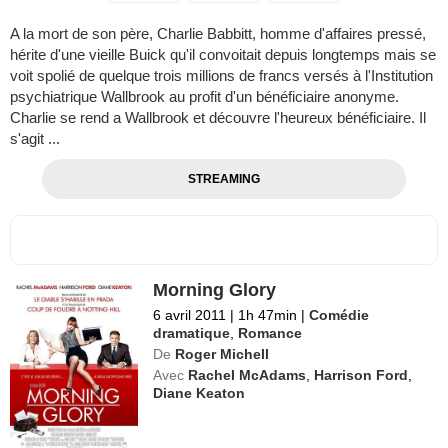
A la mort de son père, Charlie Babbitt, homme d'affaires pressé,
hérite d'une vieille Buick qu'il convoitait depuis longtemps mais se
voit spolié de quelque trois millions de francs versés à l'Institution
psychiatrique Wallbrook au profit d'un bénéficiaire anonyme.
Charlie se rend a Wallbrook et découvre l'heureux bénéficiaire. Il
s'agit ...
STREAMING
Morning Glory
6 avril 2011
|
1h 47min
|
Comédie
dramatique
,
Romance
De
Roger Michell
Avec
Rachel McAdams
,
Harrison Ford
,
Diane Keaton