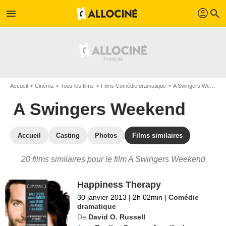
profil
menu
search
Accueil
Cinéma
Tous les films
Films Comédie dramatique
A Swingers Weekend
A Swingers Weekend
Accueil
Casting
Photos
Films similaires
20 films similaires pour le film A Swingers Weekend
Happiness Therapy
30 janvier 2013
|
2h 02min
|
Comédie
dramatique
De
David O. Russell