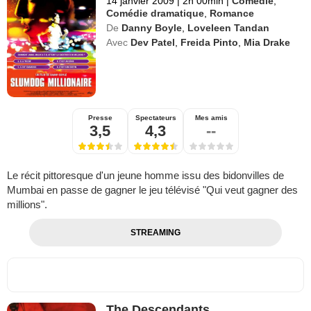
14 janvier 2009
|
2h 00min
|
Comédie
,
Comédie dramatique
,
Romance
De
Danny Boyle
,
Loveleen Tandan
Avec
Dev Patel
,
Freida Pinto
,
Mia Drake
Presse
Spectateurs
Mes amis
3,5
4,3
--
Le récit pittoresque d'un jeune homme issu des bidonvilles de
Mumbai en passe de gagner le jeu télévisé "Qui veut gagner des
millions".
STREAMING
The Descendants