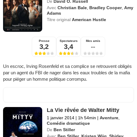
De
David O. Russell
Avec
Christian Bale
,
Bradley Cooper
,
Amy
Adams
Titre original
American Hustle
Presse
Spectateurs
Mes amis
3,2
3,4
--
Un escroc, Irving Rosenfeld et sa complice se retrouvent obligés
par un agent du FBI de nager dans les eaux troubles de la mafia
pour piéger un homme politique corrompu.
La Vie rêvée de Walter Mitty
1 janvier 2014
|
1h 54min
|
Aventure
,
Comédie dramatique
De
Ben Stiller
Avec
Ben Stiller
,
Kristen Wiig
,
Shirley