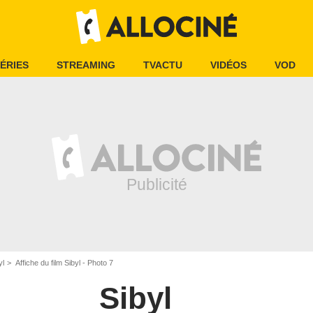
ÉRIES
STREAMING
TVACTU
VIDÉOS
VOD
yl
Affiche du film Sibyl - Photo 7
Sibyl