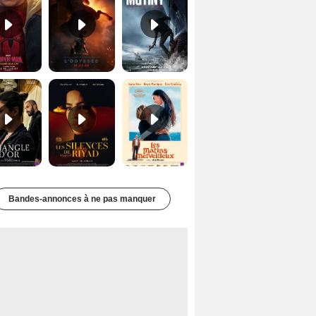
Le Triangle d'or Bande-annonce VF
Les Silences de Riyad Bande-annonce VO STFR
Les Matins merveilleux Bande-annonce VF
Bandes-annonces à ne pas manquer