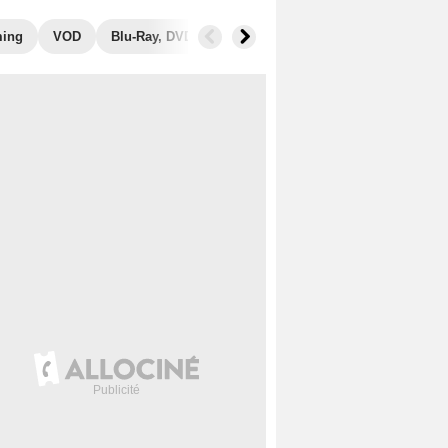
ming
VOD
Blu-Ray, DVD
Photos
Secrets de tournage