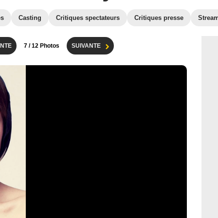
es
Casting
Critiques spectateurs
Critiques presse
Strea
NTE
7
/ 12 Photos
SUIVANTE