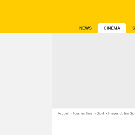
NEWS
CINÉMA
S
Accueil
Tous les films
Sibyl
Images du film Sib