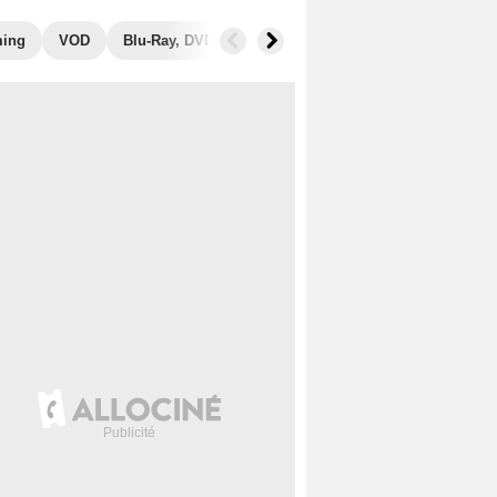
ming
VOD
Blu-Ray, DVD
Photos
Secrets de tournage