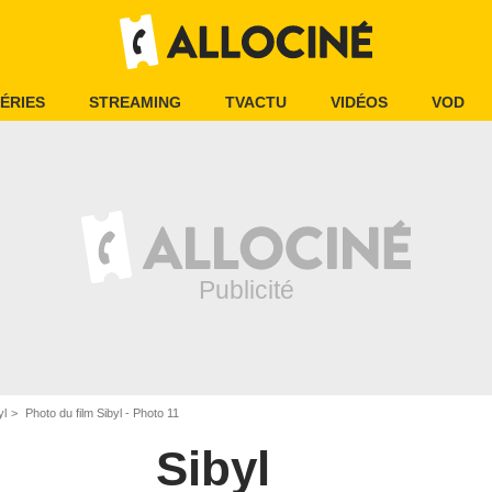
ÉRIES
STREAMING
TVACTU
VIDÉOS
VOD
yl
Photo du film Sibyl - Photo 11
Sibyl