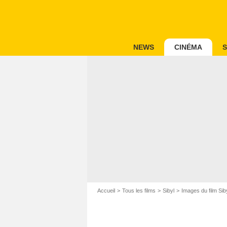
NEWS
CINÉMA
S
Accueil
Tous les films
Sibyl
Images du film Sib