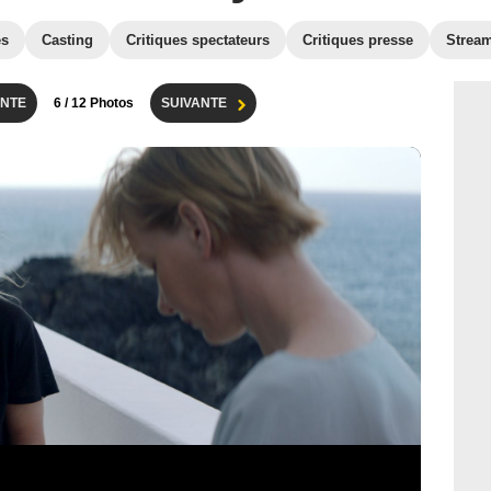
es
Casting
Critiques spectateurs
Critiques presse
Strea
NTE
6
/ 12 Photos
SUIVANTE