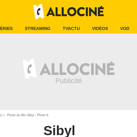
ÉRIES
STREAMING
TVACTU
VIDÉOS
VOD
yl
Photo du film Sibyl - Photo 6
Sibyl