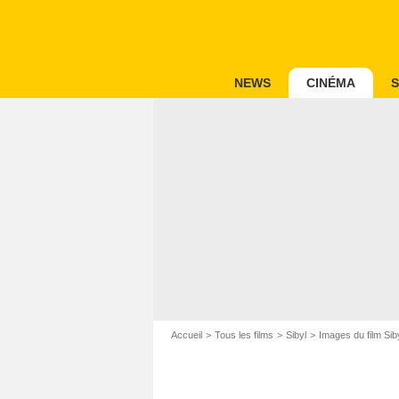
NEWS
CINÉMA
S
Accueil
Tous les films
Sibyl
Images du film Sib