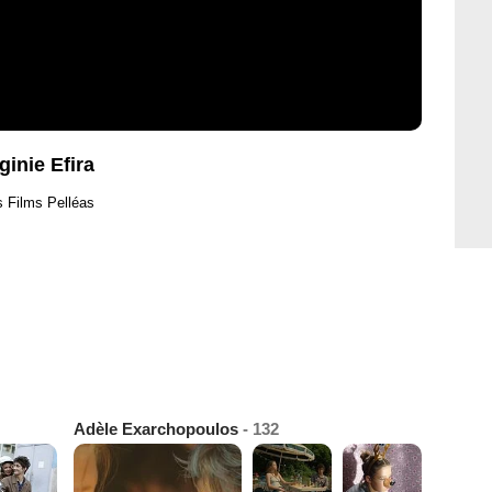
ginie Efira
s Films Pelléas
Adèle Exarchopoulos
- 132