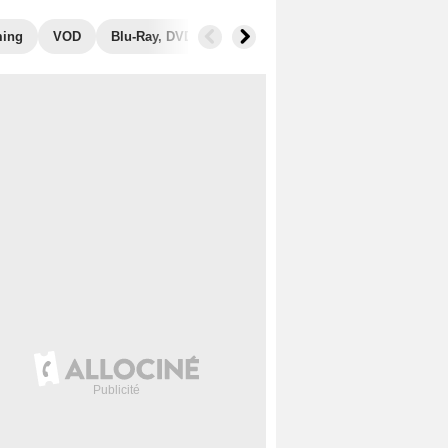
ming
VOD
Blu-Ray, DVD
Photos
Secrets de tournage