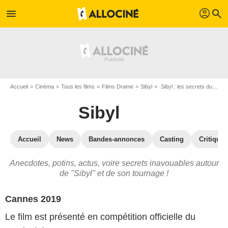
profil
menu
search
Accueil
Cinéma
Tous les films
Films Drame
Sibyl
Sibyl : les secrets du tournage
Sibyl
Accueil
News
Bandes-annonces
Casting
Critiques
Anecdotes, potins, actus, voire secrets inavouables autour
de "Sibyl" et de son tournage !
Cannes 2019
Le film est présenté en compétition officielle du