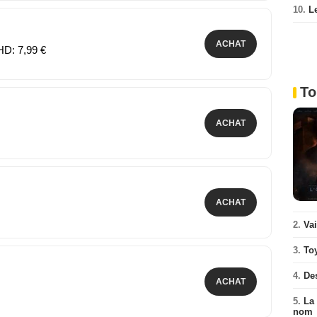
10.
L
ACHAT
HD: 7,99 €
To
ACHAT
ACHAT
2.
Va
3.
To
4.
De
ACHAT
5.
La 
nom