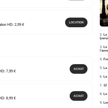
LOCATION
ation HD: 2,99 €
2.
Le 
(vers
3.
Le
l'ann
4.
Fo
5.
La 
ACHAT
HD: 7,99 €
6.
La 
7.
12
8.
Le
ACHAT
HD: 8,99 €
9.
Le