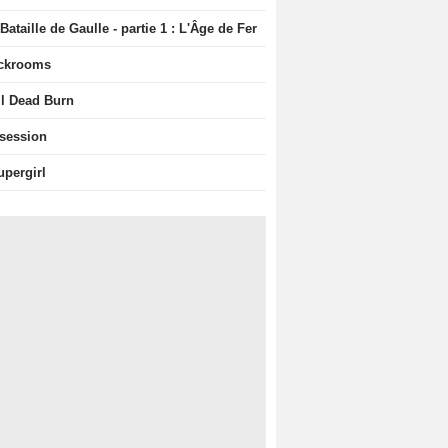
Bataille de Gaulle - partie 1 : L'Âge de Fer
ckrooms
il Dead Burn
session
upergirl