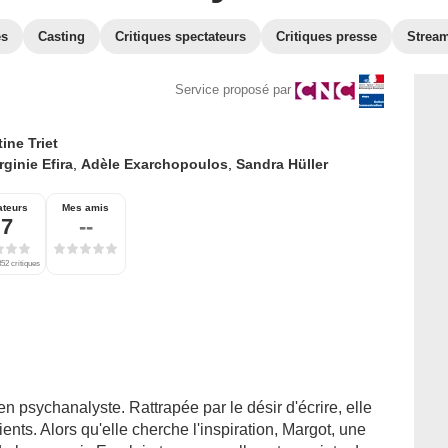
es
Casting
Critiques spectateurs
Critiques presse
Strea
Service proposé par
ine Triet
rginie Efira
,
Adèle Exarchopoulos
,
Sandra Hüller
ateurs
Mes amis
,7
--
52 critiques
n psychanalyste. Rattrapée par le désir d'écrire, elle
ients. Alors qu'elle cherche l'inspiration, Margot, une