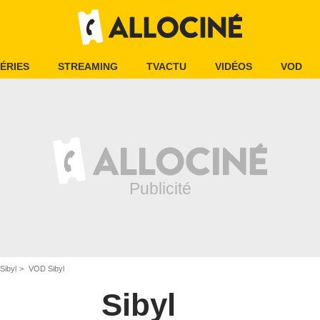
ÉRIES
STREAMING
TVACTU
VIDÉOS
VOD
Sibyl
VOD Sibyl
Sibyl