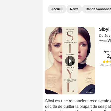
Accueil
News
Bandes-annonc
Sibyl
De
Just
Avec
Vi
Spect
2
4500 notes, 3
Sibyl est une romancière reconvertie e
décide de quitter la plupart de ses pat