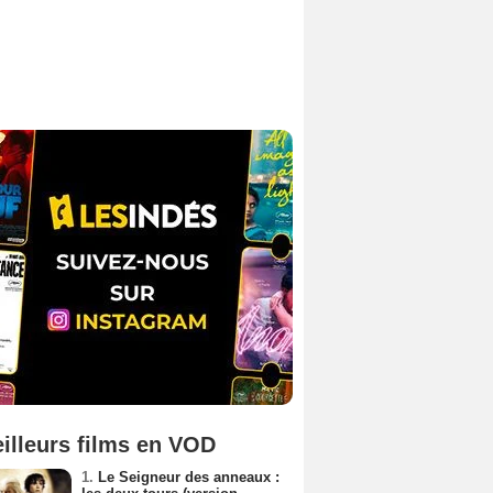
illeurs films en VOD
1.
Le Seigneur des anneaux :