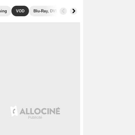
ming
VOD
Blu-Ray, DVD
Photos
Secrets de tournage