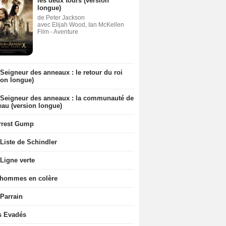
les deux tours (version
longue)
de Peter Jackson
avec Elijah Wood, Ian McKellen
Film - Aventure
Seigneur des anneaux : le retour du roi
ion longue)
 Seigneur des anneaux : la communauté de
eau (version longue)
rrest Gump
Liste de Schindler
Ligne verte
 hommes en colère
 Parrain
s Evadés