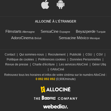
ALLOCINÉ À L'ÉTRANGER
Filmstarts
SensaCine
Beyazperde
Allemagne
Espagne
Turquie
AdoroCinema
Sensacine México
Brésil
Mexique
Contact
|
Qui sommes-nous
|
Recrutement
|
Publicité
|
CGU
|
CGV
|
Politique de cookies
|
Préférences cookies
|
Données Personnelles
|
Revue de presse
|
Charte d'écriture
|
Les services AlloCiné
|
Gérer Utiq
|
©AlloCiné
Retrouvez tous les horaires et infos de votre cinéma sur le numéro AlloCiné :
0 892 892 892
(0,90€/minute)