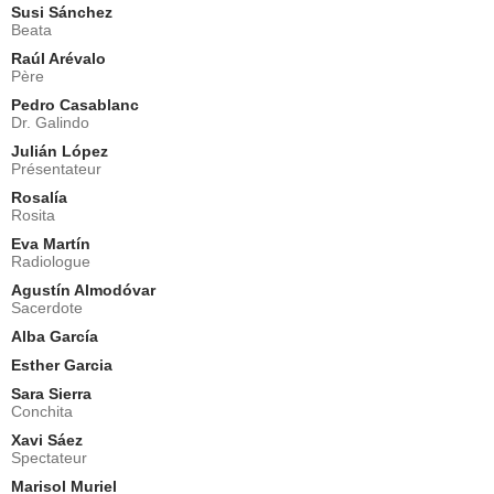
Susi Sánchez
Beata
Raúl Arévalo
Père
Pedro Casablanc
Dr. Galindo
Julián López
Présentateur
Rosalía
Rosita
Eva Martín
Radiologue
Agustín Almodóvar
Sacerdote
Alba García
Esther Garcia
Sara Sierra
Conchita
Xavi Sáez
Spectateur
Marisol Muriel