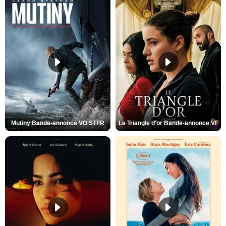
Mutiny Bande-annonce VO STFR
Le Triangle d'or Bande-annonce VF