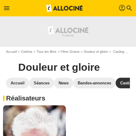
profil
menu
search
Accueil
Cinéma
Tous les films
Films Drame
Douleur et gloire
Casting Douleur et gloire
Douleur et gloire
Accueil
Séances
News
Bandes-annonces
Casting
Réalisateurs