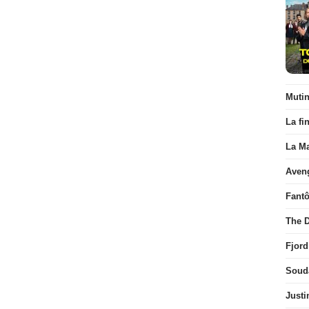
Muti
La fi
La Ma
Aven
Fant
The D
Fjord
Soud
Justi