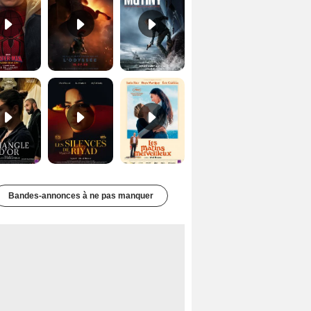
Le Triangle d'or Bande-annonce VF
Les Silences de Riyad Bande-annonce VO STFR
Les Matins merveilleux Bande-annonce VF
Bandes-annonces à ne pas manquer