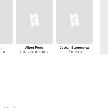
t
Albert Pérez
Josean Bengoetxea
Fermat
Rôle : Antoine Giraud
Rôle : Mikel