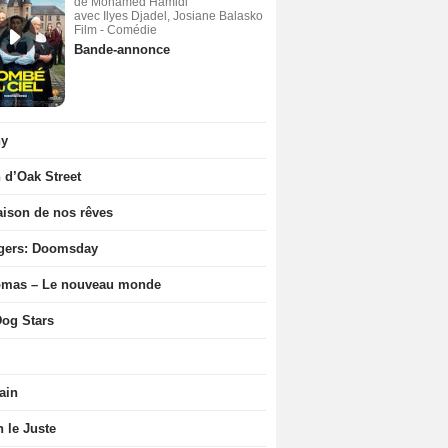
de Mohamed Hamidi
avec Ilyes Djadel, Josiane Balasko
Film - Comédie
Bande-annonce
ny
n d’Oak Street
ison de nos rêves
gers: Doomsday
ômas – Le nouveau monde
og Stars
ain
n le Juste