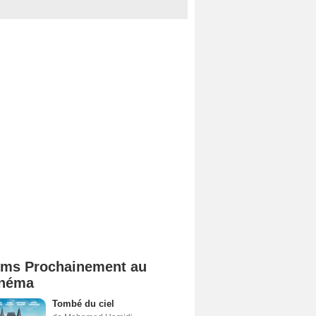
lms Prochainement au
néma
Tombé du ciel