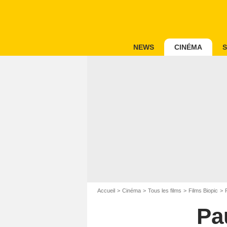
NEWS
CINÉMA
S
Accueil
Cinéma
Tous les films
Films Biopic
Pau