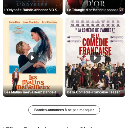
L'Odyssée Bande-annonce VO STFR
Le Triangle d'or Bande-annonce VF
Les Matins merveilleux Bande-annonce VF
De la Comédie-Française Teaser VF
Bandes-annonces à ne pas manquer