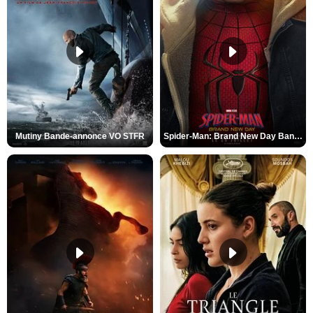
Mutiny Bande-annonce VO STFR
Spider-Man: Brand New Day Bande-annonce VO STFR