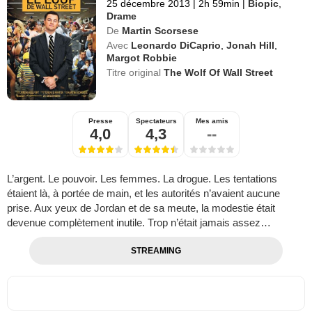
25 décembre 2013
|
2h 59min
|
Biopic
,
Drame
De
Martin Scorsese
Avec
Leonardo DiCaprio
,
Jonah Hill
,
Margot Robbie
Titre original
The Wolf Of Wall Street
Presse
Spectateurs
Mes amis
4,0
4,3
--
L’argent. Le pouvoir. Les femmes. La drogue. Les tentations
étaient là, à portée de main, et les autorités n’avaient aucune
prise. Aux yeux de Jordan et de sa meute, la modestie était
devenue complètement inutile. Trop n’était jamais assez…
STREAMING