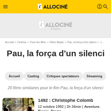
profil
menu
search
Accueil
Cinéma
Tous les films
Films Biopic
Pau, la força d'un silenci
Les films similaires à "Pau, la força d'un silenci"
Pau, la força d'un silenci
Accueil
Casting
Critiques spectateurs
Streaming
20 films similaires pour le film Pau, la força d'un silenci
1492 : Christophe Colomb
12 octobre 1992
|
2h 34min
|
Aventure
,