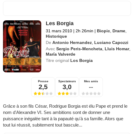
Les Borgia
31 mars 2010
|
2h 26min
|
Biopic
,
Drame
,
Historique
De
Antonio Hernandez
,
Luciano Capozzi
Avec
Sergio Peris-Mencheta
,
Lluis Homar
,
María Valverde
Titre original
Los Borgia
Presse
Spectateurs
Mes amis
2,5
3,0
--
Grâce à son fils César, Rodrigue Borgia est élu Pape et prend le
nom d'Alexandre VI. Ses ambitions sont de donner une
puissance inégalée tant à la papauté qu'à sa famille. Alors que
tout lui réussit, subitement tout bascule...