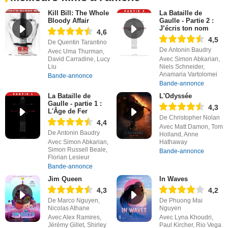
Kill Bill: The Whole
La Bataille de
Bloody Affair
Gaulle - Partie 2 :
J’écris ton nom
4,6
4,5
De Quentin Tarantino
De Antonin Baudry
Avec Uma Thurman,
David Carradine, Lucy
Avec Simon Abkarian,
Liu
Niels Schneider,
Anamaria Vartolomei
Bande-annonce
Bande-annonce
La Bataille de
L'Odyssée
Gaulle - partie 1 :
4,3
L'Âge de Fer
De Christopher Nolan
4,4
Avec Matt Damon, Tom
De Antonin Baudry
Holland, Anne
Avec Simon Abkarian,
Hathaway
Simon Russell Beale,
Bande-annonce
Florian Lesieur
Bande-annonce
Jim Queen
In Waves
4,3
4,2
De Marco Nguyen,
De Phuong Mai
Nicolas Athane
Nguyen
Avec Alex Ramires,
Avec Lyna Khoudri,
Jérémy Gillet, Shirley
Paul Kircher, Rio Vega