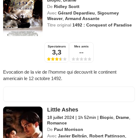
Biopic
,
Drame
De
Ridley Scott
Avec
Gérard Depardieu
,
Sigourney
Weaver
,
Armand Assante
Titre original
1492 : Conquest of Paradise
Spectateurs
Mes amis
3,3
--
Evocation de la vie de l'homme qui decouvrit le continent
americain le 12 octobre 1492.
Little Ashes
18 juillet 2024
|
1h 52min
|
Biopic
,
Drame
,
Romance
De
Paul Morrison
Avec
Javier Beltrán
,
Robert Pattinson
,