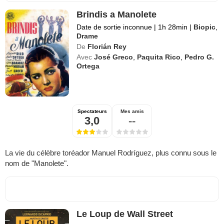
Brindis a Manolete
Date de sortie inconnue
|
1h 28min
|
Biopic
,
Drame
De
Florián Rey
Avec
José Greco
,
Paquita Rico
,
Pedro G.
Ortega
Spectateurs
Mes amis
3,0
--
La vie du célèbre toréador Manuel Rodríguez, plus connu sous le
nom de "Manolete".
Le Loup de Wall Street