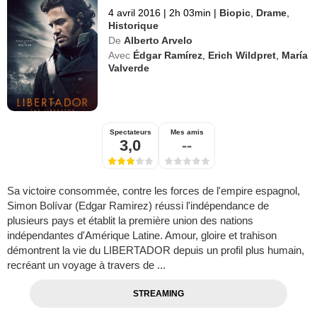
4 avril 2016
|
2h 03min
|
Biopic
,
Drame
,
Historique
De
Alberto Arvelo
Avec
Édgar Ramírez
,
Erich Wildpret
,
María
Valverde
Spectateurs
Mes amis
3,0
--
Sa victoire consommée, contre les forces de l'empire espagnol,
Simon Bolívar (Edgar Ramirez) réussi l'indépendance de
plusieurs pays et établit la première union des nations
indépendantes d'Amérique Latine. Amour, gloire et trahison
démontrent la vie du LIBERTADOR depuis un profil plus humain,
recréant un voyage à travers de ...
STREAMING