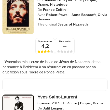
Drame
,
Historique
De
Franco Zeffirelli
Avec
Robert Powell
,
Anne Bancroft
,
Olivia
Hussey
Titre original
Jesus of Nazareth
Spectateurs
Mes amis
4,2
--
L'évocation minutieuse de la vie de Jésus de Nazareth, de sa
naissance à Bethléem à sa résurrection en passant par sa
crucifixion sous l'ordre de Ponce Pilate.
Yves Saint-Laurent
8 janvier 2014
|
1h 46min
|
Biopic
,
Drame
De
Jalil Lespert