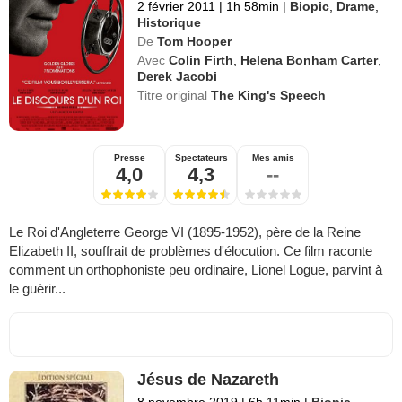
2 février 2011
|
1h 58min
|
Biopic
,
Drame
,
Historique
De
Tom Hooper
Avec
Colin Firth
,
Helena Bonham Carter
,
Derek Jacobi
Titre original
The King's Speech
Presse
Spectateurs
Mes amis
4,0
4,3
--
Le Roi d'Angleterre George VI (1895-1952), père de la Reine
Elizabeth II, souffrait de problèmes d'élocution. Ce film raconte
comment un orthophoniste peu ordinaire, Lionel Logue, parvint à
le guérir...
Jésus de Nazareth
8 novembre 2019
|
6h 11min
|
Biopic
,