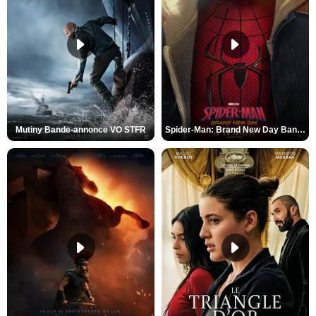
Mutiny Bande-annonce VO STFR
Spider-Man: Brand New Day Bande-annonce VO STFR