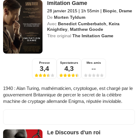
Imitation Game
28 janvier 2015
|
1h 55min
|
Biopic
,
Drame
De
Morten Tyldum
Avec
Benedict Cumberbatch
,
Keira
Knightley
,
Matthew Goode
Titre original
The Imitation Game
Presse
Spectateurs
Mes amis
3,4
4,3
--
1940 : Alan Turing, mathématicien, cryptologue, est chargé par le
gouvernement Britannique de percer le secret de la célèbre
machine de cryptage allemande Enigma, réputée inviolable.
Le Discours d'un roi