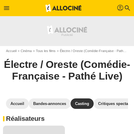
profil
menu
search
Accueil
Cinéma
Tous les films
Électre / Oreste (Comédie-Française - Pathé Live)
Électre / Oreste (Comédie-
Française - Pathé Live)
Accueil
Bandes-annonces
Casting
Critiques spectateu
Réalisateurs